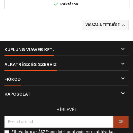

Raktáron
VISSZA A TETEJÉRE


KUPLUNG VIAWEB KFT.

ALKATRÉSZ ÉS SZERVIZ

FIÓKOD

KAPCSOLAT
HÍRLEVÉL
Elfogadom az ÁSZF-ben leírt adatvédelmi szabályokat