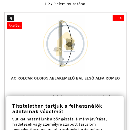
1-2 / 2 elem mutatása
Új
-55%
Akciós!
AC ROLCAR 01.0165 ABLAKEMELŐ BAL ELSŐ ALFA ROMEO
Ajtók száma : 4, Beépítési oldal : bal első, Kiegészítő
cikk/kiegészítő info : Villanymotor nélkül, Kombinált kapcsoló
Tiszteletben tartjuk a felhasználók
funkció : komfort funkcióval, Működési mód : elektromos,
adatainak védelmét
Tömeg [kg] : 0,670
Sütiket használunk a böngészési élmény javítása,
Ár
Normál
25 991 Ft
57 758 Ft
hirdetések vagy személyre szabott tartalom
ár

Kosárba
Bővebben
megjelenítése, valamint a webhely forgalmának