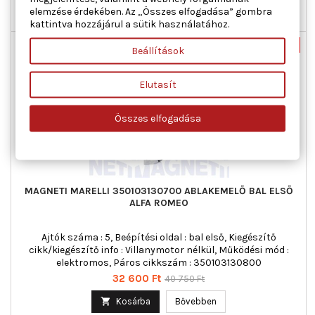
elemzése érdekében. Az „Összes elfogadása” gombra

Utolsó tételek a raktáron
kattintva hozzájárul a sütik használatához.
Új
-20%
Beállítások
Akciós!
Elutasít
Összes elfogadása
MAGNETI MARELLI 350103130700 ABLAKEMELŐ BAL ELSŐ
ALFA ROMEO
Ajtók száma : 5, Beépítési oldal : bal első, Kiegészítő
cikk/kiegészítő info : Villanymotor nélkül, Működési mód :
elektromos, Páros cikkszám : 350103130800
Ár
Normál
32 600 Ft
40 750 Ft
ár

Kosárba
Bővebben