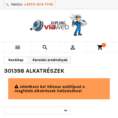
Telefon:
+3670-674-7745
0



shopping_cart
Kezdőlap
Keresési eredmények
301398 ALKATRÉSZEK
Jelentkezz be! Válassz autótípust a
megfelelő alkatrészek listázásához!
