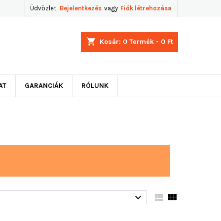
Üdvözlet,
Bejelentkezés
vagy
Fiók létrehozása
shopping_cart
Kosár:
0
Termék - 0 Ft
AT
GARANCIÁK
RÓLUNK


