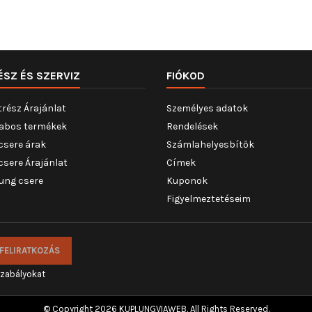
ÉSZ ÉS SZERVIZ
FIÓKOD
trész Árajánlat
Személyes adatok
abos termékek
Rendelések
csere árak
Számlahelyesbítők
csere Árajánlat
Címek
ung csere
Kuponok
Figyelmeztetéseim
szabályokat
© Copyright 2026 KUPLUNGVIAWEB. All Rights Reserved.