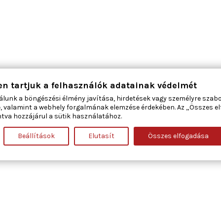
en tartjuk a felhasználók adatainak védelmét
álunk a böngészési élmény javítása, hirdetések vagy személyre szab
, valamint a webhely forgalmának elemzése érdekében. Az „Összes e
tva hozzájárul a sütik használatához.
Beállítások
Elutasít
Összes elfogadása