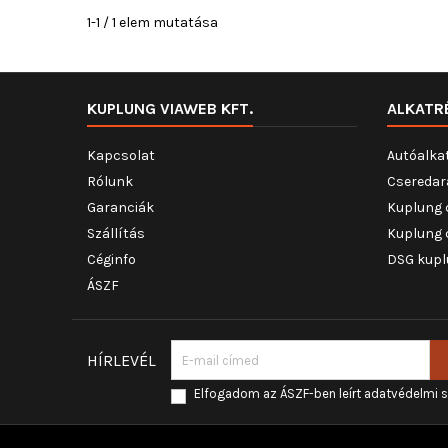
1-1 / 1 elem mutatása
KUPLUNG VIAWEB KFT.
ALKATR
Kapcsolat
Autóalka
Rólunk
Cseredar
Garanciák
Kuplung 
Szállítás
Kuplung 
Céginfo
DSG kupl
ÁSZF
HÍRLEVÉL
Elfogadom az ÁSZF-ben leírt adatvédelmi 