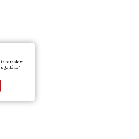
ott tartalom
lfogadása”