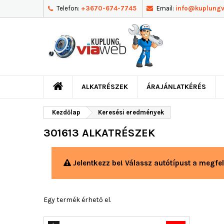
Telefon:
+3670-674-7745
Email:
info@kuplung
ALKATRÉSZEK
ÁRAJÁNLATKÉRÉS
Kezdőlap
Keresési eredmények
301613 ALKATRÉSZEK
Jelentkezz be! Válassz autótípust a megfel
Egy termék érhető el.