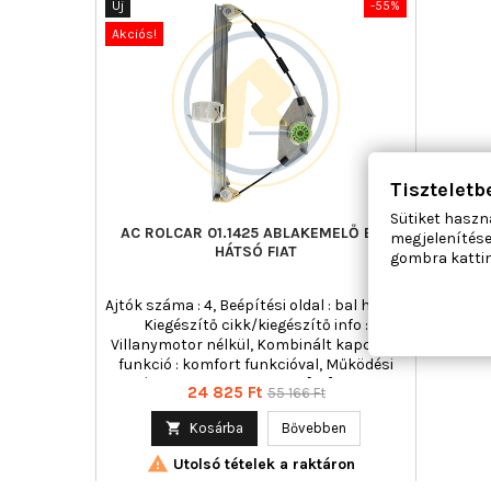
Új
-55%
Akciós!
Tiszteletb
Sütiket haszn
AC ROLCAR 01.1425 ABLAKEMELŐ BAL
megjelenítése
HÁTSÓ FIAT
gombra kattin
Ajtók száma : 4, Beépítési oldal : bal hátsó,
Kiegészítő cikk/kiegészítő info :
Villanymotor nélkül, Kombinált kapcsoló
funkció : komfort funkcióval, Működési
mód : elektromos, Tömeg [kg] : 0,800
Ár
Normál
24 825 Ft
55 166 Ft
ár

Kosárba
Bővebben

Utolsó tételek a raktáron