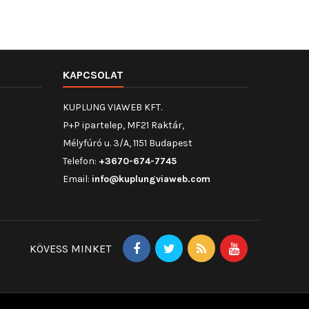
KAPCSOLAT
KUPLUNG VIAWEB KFT.
P+P ipartelep, MF21 Raktár,
Mélyfúró u. 3/A, 1151 Budapest
Telefon:
+3670-674-7745
Email:
info@kuplungviaweb.com
KÖVESS MINKET