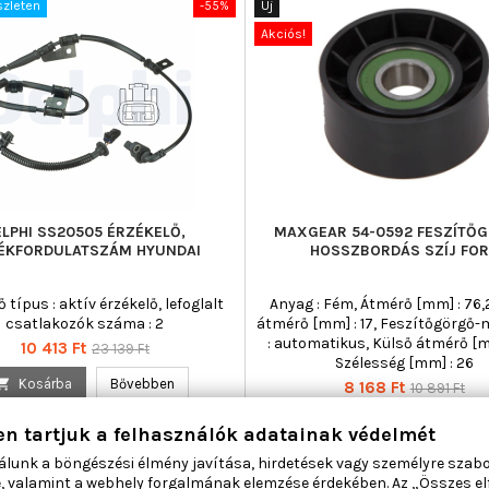
szleten
-55%
Új
Akciós!
ELPHI SS20505 ÉRZÉKELŐ,
MAXGEAR 54-0592 FESZÍTŐ
ÉKFORDULATSZÁM HYUNDAI
HOSSZBORDÁS SZÍJ FO
 típus : aktív érzékelő, lefoglalt
Anyag : Fém, Átmérő [mm] : 76,
csatlakozók száma : 2
átmérő [mm] : 17, Feszítőgörgő
: automatikus, Külső átmérő [m
Ár
Normál
10 413 Ft
23 139 Ft
Szélesség [mm] : 26
ár

Kosárba
Bővebben
Ár
Normál
8 168 Ft
10 891 Ft
ár

Nincs-készleten

Kosárba
Bővebbe
en tartjuk a felhasználók adatainak védelmét

Utolsó tételek a raktár
álunk a böngészési élmény javítása, hirdetések vagy személyre szab
, valamint a webhely forgalmának elemzése érdekében. Az „Összes e