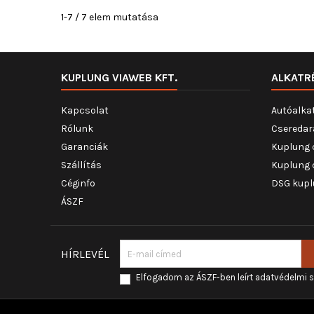
1-7 / 7 elem mutatása
KUPLUNG VIAWEB KFT.
ALKATR
Kapcsolat
Autóalka
Rólunk
Cseredar
Garanciák
Kuplung 
Szállítás
Kuplung 
Céginfo
DSG kupl
ÁSZF
HÍRLEVÉL
Elfogadom az ÁSZF-ben leírt adatvédelmi 