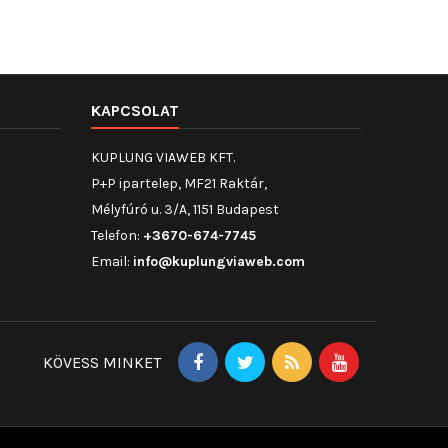
KAPCSOLAT
KUPLUNG VIAWEB KFT.
P+P ipartelep, MF21 Raktár,
Mélyfúró u. 3/A, 1151 Budapest
Telefon:
+3670-674-7745
Email:
info@kuplungviaweb.com
KÖVESS MINKET