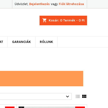
Üdvözlet,
Bejelentkezés
vagy
Fiók létrehozása
shopping_cart
Kosár:
0
Termék - 0 Ft
AT
GARANCIÁK
RÓLUNK


