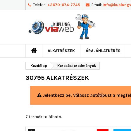
Telefon:
+3670-674-7745
Email:
info@kuplung
ALKATRÉSZEK
ÁRAJÁNLATKÉRÉS
Kezdőlap
Keresési eredmények
30795 ALKATRÉSZEK
Jelentkezz be! Válassz autótípust a megfel
7 termék található.