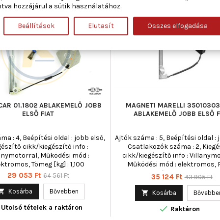
-55%
Új
tva hozzájárul a sütik használatához.
Akciós!
Beállítások
Elutasít
Összes elfogadása
CAR 01.1802 ABLAKEMELŐ JOBB
MAGNETI MARELLI 3501030
ELSŐ FIAT
ABLAKEMELŐ JOBB ELSŐ F
ma : 4, Beépítési oldal : jobb első,
Ajtók száma : 5, Beépítési oldal : 
gészítő cikk/kiegészítő info :
Csatlakozók száma : 2, Kiegé
lanymotorral, Működési mód :
cikk/kiegészítő info : Villanymo
ektromos, Tömeg [kg] : 1,100
Működési mód : elektromos, 
cikkszám : 3501030340
Ár
Normál
29 053 Ft
64 561 Ft
Ár
Normál
35 124 Ft
43 905 Ft
ár
ár

Kosárba
Bővebben

Kosárba
Bővebbe
Utolsó tételek a raktáron

Raktáron