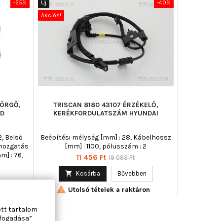
-25%
Új
-40%
Akciós!
GÖRGŐ,
TRISCAN 8180 43107 ÉRZÉKELŐ,
RD
KERÉKFORDULATSZÁM HYUNDAI
2, Belső
Beépítési mélység [mm] : 28, Kábelhossz
-mozgatás
[mm] : 1100, pólusszám : 2
m] : 76,
Ár
Normál
11 456 Ft
19 093 Ft
ár

Kosárba
Bővebben

Utolsó tételek a raktáron
n
on
ott tartalom
lfogadása”