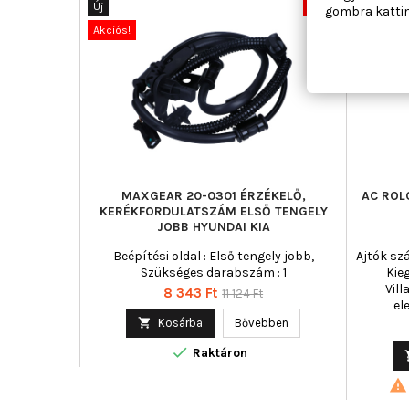
Új
-25%
Új
gombra kattin
Akciós!
Akciós!
MAXGEAR 20-0301 ÉRZÉKELŐ,
AC ROL
KERÉKFORDULATSZÁM ELSŐ TENGELY
JOBB HYUNDAI KIA
Beépítési oldal : Első tengely jobb,
Ajtók szá
Szükséges darabszám : 1
Kie
Vil
Ár
Normál
8 343 Ft
11 124 Ft
el
ár

Kosárba
Bővebben

Raktáron
