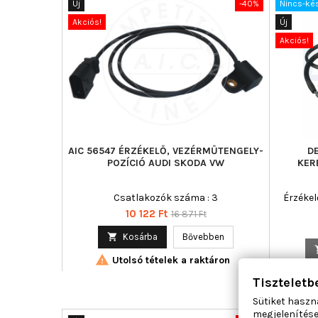
Új
-40%
Nincs-ké
Akciós!
Új
Akciós!
AIC 56547 ÉRZÉKELŐ, VEZÉRMŰTENGELY-
D
POZÍCIÓ AUDI SKODA VW
KER
Csatlakozók száma : 3
Érzékelő
Ár
Normál
10 122 Ft
16 871 Ft
ár

Kosárba
Bővebben

Utolsó tételek a raktáron
Tiszteletb
Sütiket haszn
megjelenítése