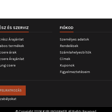
ÉSZ ÉS SZERVIZ
FIÓKOD
trész Árajánlat
Személyes adatok
abos termékek
Rendelések
csere árak
Számlahelyesbítők
csere Árajánlat
Címek
ung csere
Kuponok
Figyelmeztetéseim
szabályokat
© Copyright 2026 KUPLUNGVIAWEB. All Rights Reserved.