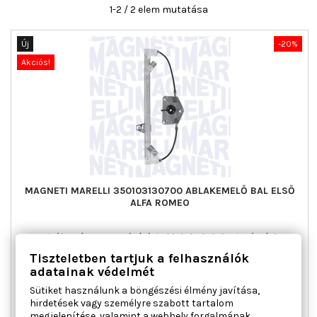
1-2 / 2 elem mutatása
Új
-20%
Akciós!
MAGNETI MARELLI 350103130700 ABLAKEMELŐ BAL ELSŐ
ALFA ROMEO
Ajtók száma : 5, Beépítési oldal : bal első, Kiegészítő
cikk/kiegészítő info : Villanymotor nélkül, Működési mód :
Tiszteletben tartjuk a felhasználók
elektromos, Páros cikkszám : 350103130800
adatainak védelmét
Ár
Normál
32 600 Ft
40 750 Ft
Sütiket használunk a böngészési élmény javítása,
ár

Kosárba
Bővebben
hirdetések vagy személyre szabott tartalom
megjelenítése, valamint a webhely forgalmának