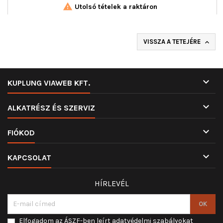

Utolsó tételek a raktáron
VISSZA A TETEJÉRE


KUPLUNG VIAWEB KFT.

ALKATRÉSZ ÉS SZERVIZ

FIÓKOD

KAPCSOLAT
HÍRLEVÉL
Elfogadom az ÁSZF-ben leírt adatvédelmi szabályokat