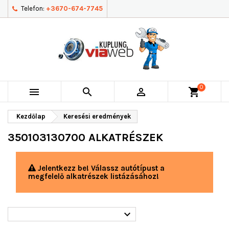
Telefon:
+3670-674-7745
0



shopping_cart
Kezdőlap
Keresési eredmények
350103130700 ALKATRÉSZEK
Jelentkezz be! Válassz autótípust a
megfelelő alkatrészek listázásához!
