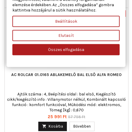

Raktáron
elemzése érdekében. Az „Összes elfogadása” gombra
kattintva hozzájárul a sütik használatához.
Új
-55%
Beállítások
Akciós!
Elutasít
Összes elfogadása
AC ROLCAR 01.0165 ABLAKEMELŐ BAL ELSŐ ALFA ROMEO
Ajtók száma : 4, Beépítési oldal : bal első, Kiegészítő
cikk/kiegészítő info : Villanymotor nélkül, Kombinált kapcsoló
funkció : komfort funkcióval, Működési mód : elektromos,
Tömeg [kg] : 0,670
Ár
Normál
25 991 Ft
57 758 Ft
ár

Kosárba
Bővebben