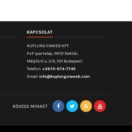
KAPCSOLAT
KUPLUNG VIAWEB KFT.
P+P ipartelep, MF21 Raktár,
Mélyfúró u. 3/A, 1151 Budapest
Telefon:
+3670-674-7745
Email:
info@kuplungviaweb.com
KÖVESS MINKET