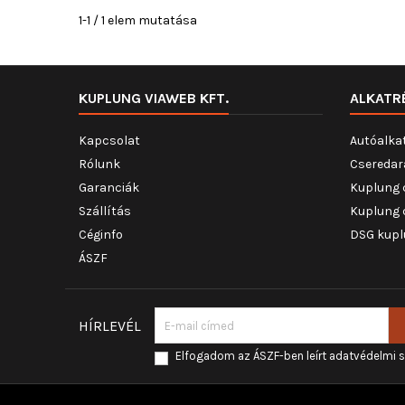
1-1 / 1 elem mutatása
KUPLUNG VIAWEB KFT.
ALKATR
Kapcsolat
Autóalka
Rólunk
Cseredar
Garanciák
Kuplung 
Szállítás
Kuplung 
Céginfo
DSG kupl
ÁSZF
HÍRLEVÉL
Elfogadom az ÁSZF-ben leírt adatvédelmi 