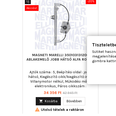
Új
-20%
Akciós!
Tiszteletb
Sütiket haszn
MAGNETI MARELLI 350103131200
megjelenítése
ABLAKEMELŐ JOBB HÁTSÓ ALFA ROMEO
gombra kattin
Ajtók száma : 5, Beépítési oldal : jobb
hátsó, Kiegészítő cikk/kiegészítő info :
Villanymotor nélkül, Működési mód :
elektronikus, Páros cikkszám :
350103131100
Ár
Normál
34 356 Ft
42 945 Ft
ár

Kosárba
Bővebben

Utolsó tételek a raktáron