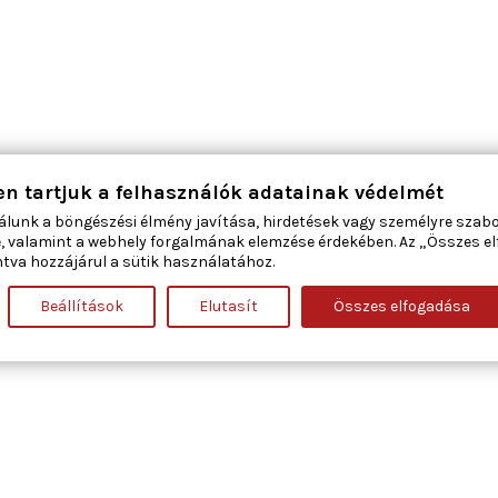
en tartjuk a felhasználók adatainak védelmét
álunk a böngészési élmény javítása, hirdetések vagy személyre szab
, valamint a webhely forgalmának elemzése érdekében. Az „Összes e
tva hozzájárul a sütik használatához.
Beállítások
Elutasít
Összes elfogadása