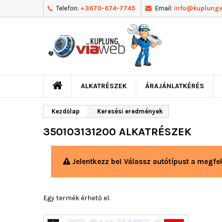
Telefon:
+3670-674-7745
Email:
info@kuplung
ALKATRÉSZEK
ÁRAJÁNLATKÉRÉS
Kezdőlap
Keresési eredmények
350103131200 ALKATRÉSZEK
Jelentkezz be! Válassz autótípust a megfel
Egy termék érhető el.