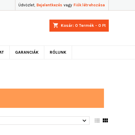
Üdvözlet,
Bejelentkezés
vagy
Fiók létrehozása
shopping_cart
Kosár:
0
Termék - 0 Ft
AT
GARANCIÁK
RÓLUNK


