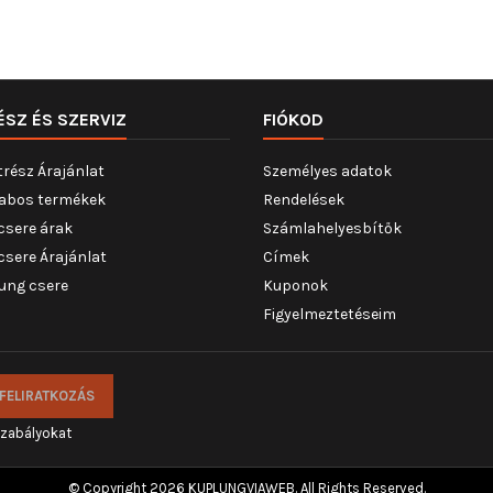
ÉSZ ÉS SZERVIZ
FIÓKOD
trész Árajánlat
Személyes adatok
abos termékek
Rendelések
csere árak
Számlahelyesbítők
csere Árajánlat
Címek
ung csere
Kuponok
Figyelmeztetéseim
szabályokat
© Copyright 2026 KUPLUNGVIAWEB. All Rights Reserved.