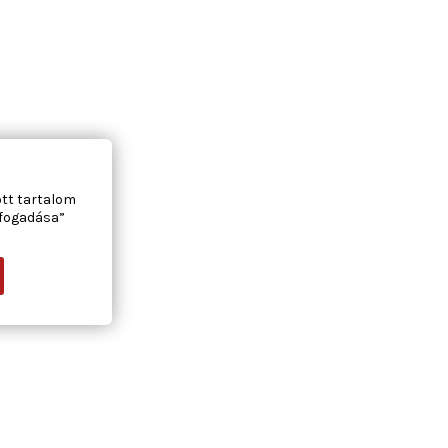
ott tartalom
lfogadása”