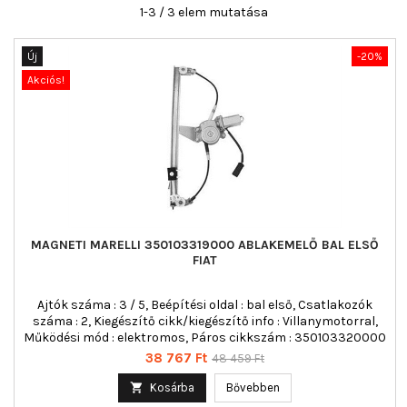
1-3 / 3 elem mutatása
Új
-20%
Akciós!
MAGNETI MARELLI 350103319000 ABLAKEMELŐ BAL ELSŐ
FIAT
Ajtók száma : 3 / 5, Beépítési oldal : bal első, Csatlakozók
száma : 2, Kiegészítő cikk/kiegészítő info : Villanymotorral,
Működési mód : elektromos, Páros cikkszám : 350103320000
Ár
Normál
38 767 Ft
48 459 Ft
ár

Kosárba
Bővebben