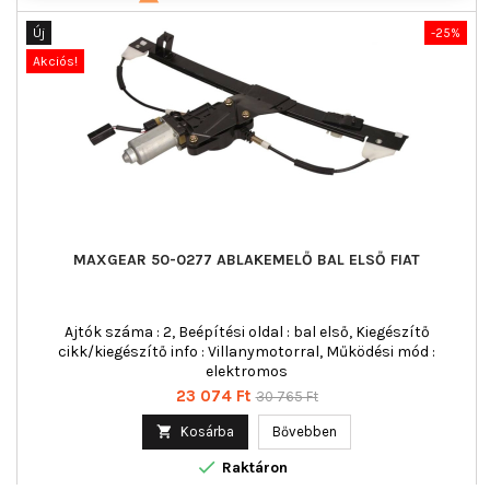
Új
-25%
Akciós!
MAXGEAR 50-0277 ABLAKEMELŐ BAL ELSŐ FIAT
Ajtók száma : 2, Beépítési oldal : bal első, Kiegészítő
cikk/kiegészítő info : Villanymotorral, Működési mód :
elektromos
Ár
Normál
23 074 Ft
30 765 Ft
ár

Kosárba
Bővebben

Raktáron