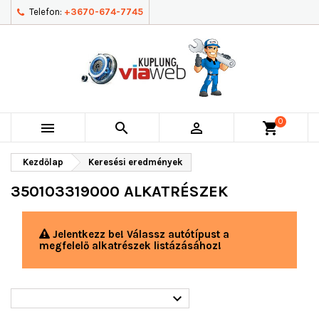
Telefon:
+3670-674-7745
0



shopping_cart
Kezdőlap
Keresési eredmények
350103319000 ALKATRÉSZEK
Jelentkezz be! Válassz autótípust a
megfelelő alkatrészek listázásához!
