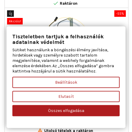

Raktáron
Új
-55%
Akciós!
Tiszteletben tartjuk a felhasználók
adatainak védelmét
Sütiket használunk a böngészési élmény javítása,
hirdetések vagy személyre szabott tartalom
megjelenítése, valamint a webhely forgalmának
elemzése érdekében. Az „Összes elfogadása” gombra
kattintva hozzájárul a sütik használatához.
AC ROLCAR 01.1351 ABLAKEMELŐ BAL ELSŐ FIAT
Beállítások
Ajtók száma : 2, Beépítési oldal : bal első, Kiegészítő
Elutasít
cikk/kiegészítő info : Villanymotorral, Működési mód :
elektromos, Tömeg [kg] : 1,200
Összes elfogadása
Ár
Normál
31 207 Ft
69 348 Ft
ár

Kosárba
Bővebben

Utolsó tételek a raktáron