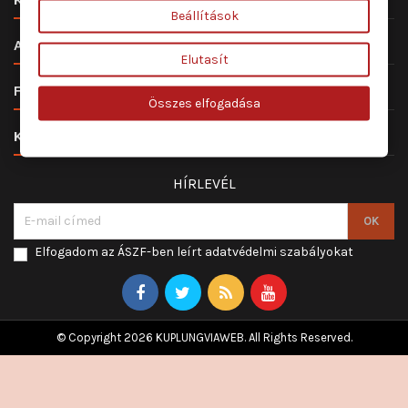
Beállítások

ALKATRÉSZ ÉS SZERVIZ
Elutasít

FIÓKOD
Összes elfogadása

KAPCSOLAT
HÍRLEVÉL
Elfogadom az ÁSZF-ben leírt adatvédelmi szabályokat
© Copyright 2026 KUPLUNGVIAWEB. All Rights Reserved.