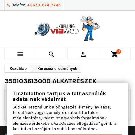
Telefon:
+3670-674-7745
0



shopping_cart
Kezdőlap
Keresési eredmények
350103613000 ALKATRÉSZEK
Tiszteletben tartjuk a felhasználók
adatainak védelmét
Elnézést kérünk a kellemetlenségért!
Sütiket használunk a böngészési élmény javítása,
Végezd el újra a keresést
hirdetések vagy személyre szabott tartalom
megjelenítése, valamint a webhely forgalmának
elemzése érdekében. Az „Összes elfogadása” gombra
kattintva hozzájárul a sütik használatához.

KUPLUNG VIAWEB KFT.