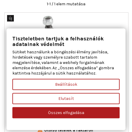
1-1 / 1 elem mutatása
Új
Tiszteletben tartjuk a felhasználók
adatainak védelmét
Sütiket használunk a böngészési élmény javítása,
hirdetések vagy személyre szabott tartalom
megjelenítése, valamint a webhely forgalmának
elemzése érdekében. Az „Összes elfogadása” gombra
kattintva hozzájárul a sütik használatához.
A.B.S. 220500 TÁMASZTÓ-/VEZETŐCSUKLÓ HYUNDAI
Beállítások
Elutasít
Kónuszméret [mm] : 19,4, Menetméret : M16X1.5 RHT, Tömeg
[kg] : 1,47, Tömeg [kg] : 1,74
Ár
19 093 Ft
Összes elfogadása

Kosárba
Bővebben

Utolsó tételek a raktáron