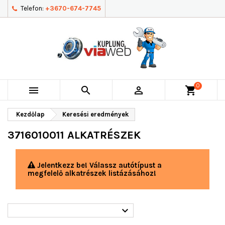
Telefon:
+3670-674-7745
0



shopping_cart
Kezdőlap
Keresési eredmények
3716010011 ALKATRÉSZEK
Jelentkezz be! Válassz autótípust a
megfelelő alkatrészek listázásához!
