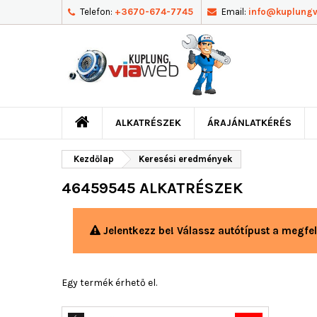
Telefon:
+3670-674-7745
Email:
info@kuplung
ALKATRÉSZEK
ÁRAJÁNLATKÉRÉS
Kezdőlap
Keresési eredmények
46459545 ALKATRÉSZEK
Jelentkezz be! Válassz autótípust a megfel
Egy termék érhető el.