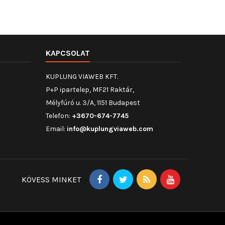
KAPCSOLAT
KUPLUNG VIAWEB KFT.
P+P ipartelep, MF21 Raktár,
Mélyfúró u. 3/A, 1151 Budapest
Telefon:
+3670-674-7745
Email:
info@kuplungviaweb.com
KÖVESS MINKET