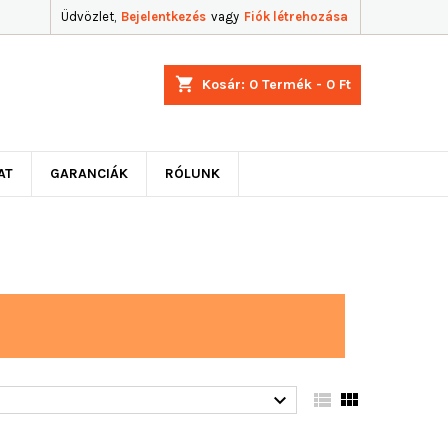
Üdvözlet,
Bejelentkezés
vagy
Fiók létrehozása
shopping_cart
Kosár:
0
Termék - 0 Ft
AT
GARANCIÁK
RÓLUNK


