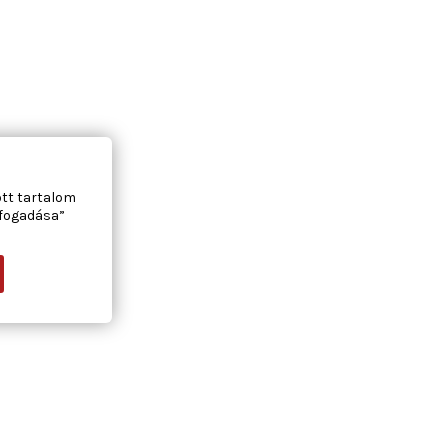
ott tartalom
lfogadása”