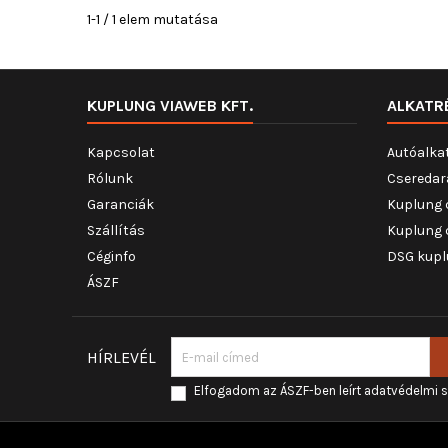
1-1 / 1 elem mutatása
KUPLUNG VIAWEB KFT.
ALKATR
Kapcsolat
Autóalka
Rólunk
Cseredar
Garanciák
Kuplung 
Szállítás
Kuplung 
Céginfo
DSG kupl
ÁSZF
HÍRLEVÉL
Elfogadom az ÁSZF-ben leírt adatvédelmi 