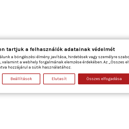
en tartjuk a felhasználók adatainak védelmét
álunk a böngészési élmény javítása, hirdetések vagy személyre szab
, valamint a webhely forgalmának elemzése érdekében. Az „Összes e
tva hozzájárul a sütik használatához.
Beállítások
Elutasít
Összes elfogadása