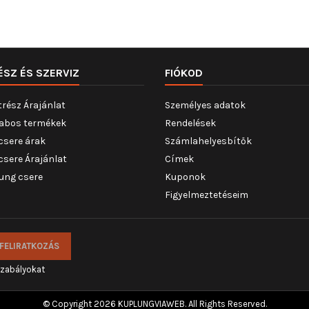
ÉSZ ÉS SZERVIZ
FIÓKOD
trész Árajánlat
Személyes adatok
abos termékek
Rendelések
csere árak
Számlahelyesbítők
csere Árajánlat
Címek
ung csere
Kuponok
Figyelmeztetéseim
szabályokat
© Copyright 2026 KUPLUNGVIAWEB. All Rights Reserved.