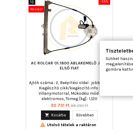
Új
-55%
Akciós!
Tiszteletb
Sütiket haszn
AC ROLCAR 01.1800 ABLAKEMELŐ JOBB
megjelenítése
ELSŐ FIAT
gombra kattin
Ajtók száma : 2, Beépítési oldal : jobb első,
Kiegészítő cikk/kiegészítő info :
Villanymotorral, Működési mód :
elektromos, Tömeg [kg] : 1,120
Ár
Normál
30 731 Ft
68 292 Ft
ár

Kosárba
Bővebben

Utolsó tételek a raktáron