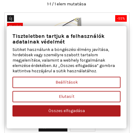
1-1 / 1 elem mutatása
Új
-55%
Akciós!
Tiszteletben tartjuk a felhasználók
adatainak védelmét
Sütiket használunk a böngészési élmény javítása,
hirdetések vagy személyre szabott tartalom
megjelenítése, valamint a webhely forgalmának
elemzése érdekében. Az „Összes elfogadása” gombra
kattintva hozzájárul a sütik használatához.
AC ROLCAR 01.1721 ABLAKEMELŐ BAL ELSŐ FIAT
Beállítások
Elutasít
Ajtók száma : 2, Beépítési oldal : bal első, Kiegészítő
cikk/kiegészítő info : Villanymotorral, Működési mód :
elektromos, Tömeg [kg] : 1,196
Összes elfogadása
Ár
Normál
32 867 Ft
73 038 Ft
ár

Kosárba
Bővebben