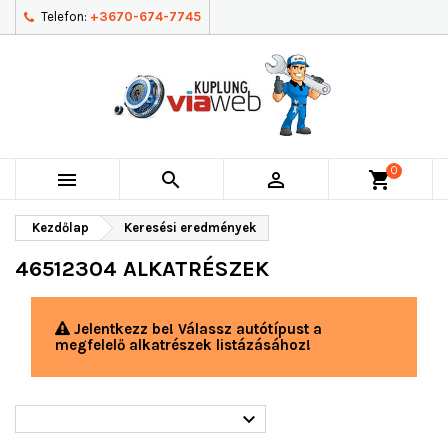
Telefon:
+3670-674-7745
0



shopping_cart
Kezdőlap
Keresési eredmények
46512304 ALKATRÉSZEK
Jelentkezz be! Válassz autótípust a
megfelelő alkatrészek listázásához!
