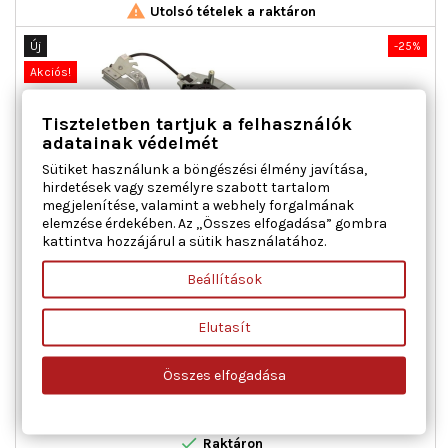

Utolsó tételek a raktáron
Új
-25%
Akciós!
Tiszteletben tartjuk a felhasználók
adatainak védelmét
Sütiket használunk a böngészési élmény javítása,
hirdetések vagy személyre szabott tartalom
megjelenítése, valamint a webhely forgalmának
elemzése érdekében. Az „Összes elfogadása” gombra
kattintva hozzájárul a sütik használatához.
MAXGEAR 50-0296 ABLAKEMELŐ BAL ELSŐ FIAT
Beállítások
Ajtók száma : 3 / 5, Beépítési oldal : bal első, Csatlakozók
Elutasít
száma : 2, Kiegészítő cikk/kiegészítő info : Villanymotorral,
Működési mód : elektromos, Páros cikkszám : 350103318000
Összes elfogadása
Ár
Normál
23 300 Ft
31 067 Ft
ár

Kosárba
Bővebben

Raktáron