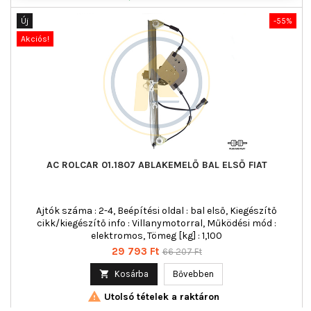
Új
-55%
Akciós!
AC ROLCAR 01.1807 ABLAKEMELŐ BAL ELSŐ FIAT
Ajtók száma : 2-4, Beépítési oldal : bal első, Kiegészítő
cikk/kiegészítő info : Villanymotorral, Működési mód :
elektromos, Tömeg [kg] : 1,100
Ár
Normál
29 793 Ft
66 207 Ft
ár

Kosárba
Bővebben

Utolsó tételek a raktáron