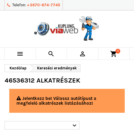
Telefon:
+3670-674-7745
0



shopping_cart
Kezdőlap
Keresési eredmények
46536312 ALKATRÉSZEK
Jelentkezz be! Válassz autótípust a
megfelelő alkatrészek listázásához!
