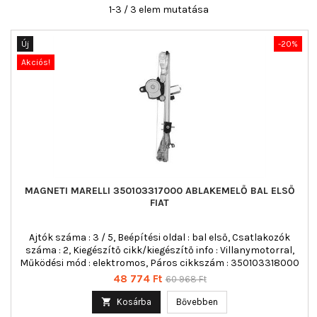
1-3 / 3 elem mutatása
Új
-20%
Akciós!
MAGNETI MARELLI 350103317000 ABLAKEMELŐ BAL ELSŐ
FIAT
Ajtók száma : 3 / 5, Beépítési oldal : bal első, Csatlakozók
száma : 2, Kiegészítő cikk/kiegészítő info : Villanymotorral,
Működési mód : elektromos, Páros cikkszám : 350103318000
Ár
Normál
48 774 Ft
60 968 Ft
ár

Kosárba
Bővebben