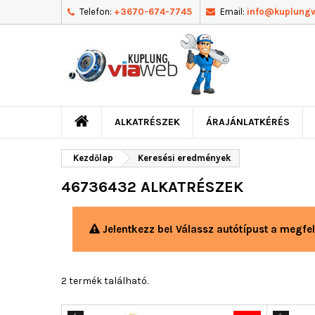
Telefon:
+3670-674-7745
Email:
info@kuplung
ALKATRÉSZEK
ÁRAJÁNLATKÉRÉS
Kezdőlap
Keresési eredmények
46736432 ALKATRÉSZEK
Jelentkezz be! Válassz autótípust a megfel
2 termék található.