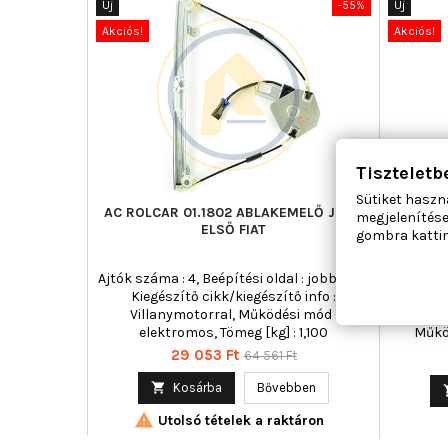
Új
-55%
Új
Akciós!
Akciós!
Tiszteletb
Sütiket haszn
AC ROLCAR 01.1802 ABLAKEMELŐ JOBB
MAGN
megjelenítése
ELSŐ FIAT
AB
gombra kattin
Ajtók száma : 4, Beépítési oldal : jobb első,
Ajtók szá
Kiegészítő cikk/kiegészítő info :
Csat
Villanymotorral, Működési mód :
cikk/k
elektromos, Tömeg [kg] : 1,100
Műkö
c
Ár
Normál
29 053 Ft
64 561 Ft
ár

Kosárba
Bővebben

Utolsó tételek a raktáron