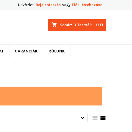
Üdvözlet,
Bejelentkezés
vagy
Fiók létrehozása
shopping_cart
Kosár:
0
Termék - 0 Ft
AT
GARANCIÁK
RÓLUNK


