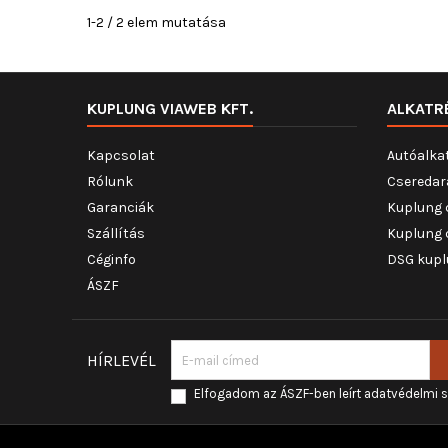
1-2 / 2 elem mutatása
KUPLUNG VIAWEB KFT.
ALKATR
Kapcsolat
Autóalka
Rólunk
Cseredar
Garanciák
Kuplung 
Szállítás
Kuplung 
Céginfo
DSG kupl
ÁSZF
HÍRLEVÉL
Elfogadom az ÁSZF-ben leírt adatvédelmi 