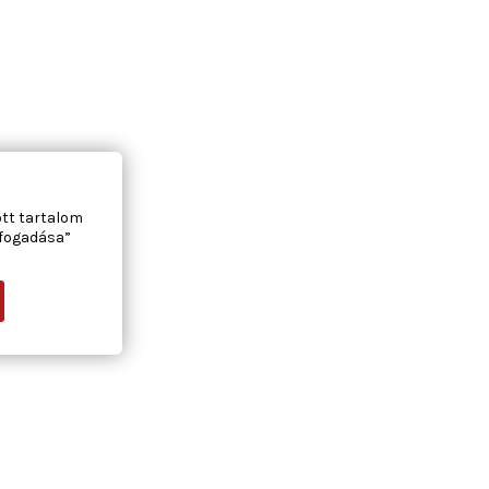
ott tartalom
lfogadása”