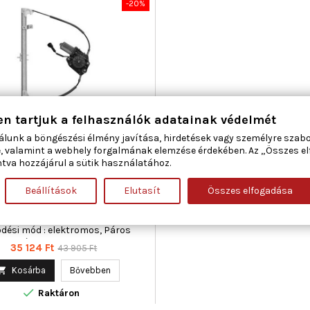
-20%
en tartjuk a felhasználók adatainak védelmét
álunk a böngészési élmény javítása, hirdetések vagy személyre szab
ETI MARELLI 350103033000
, valamint a webhely forgalmának elemzése érdekében. Az „Összes e
LAKEMELŐ JOBB ELSŐ FIAT
tva hozzájárul a sütik használatához.
Beállítások
Elutasít
Összes elfogadása
ma : 5, Beépítési oldal : jobb első,
lakozók száma : 2, Kiegészítő
iegészítő info : Villanymotorral,
dési mód : elektromos, Páros
ikkszám : 350103034000
Ár
Normál
35 124 Ft
43 905 Ft
ár

Kosárba
Bővebben

Raktáron