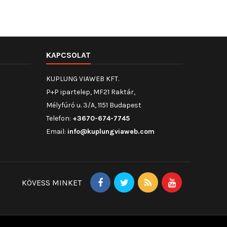
KAPCSOLAT
KUPLUNG VIAWEB KFT.
P+P ipartelep, MF21 Raktár,
Mélyfúró u. 3/A, 1151 Budapest
Telefon:
+3670-674-7745
Email:
info@kuplungviaweb.com
KÖVESS MINKET