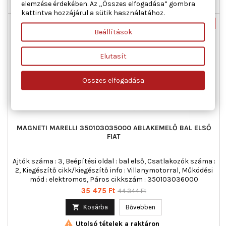
elemzése érdekében. Az „Összes elfogadása” gombra

Utolsó tételek a raktáron
kattintva hozzájárul a sütik használatához.
Új
-20%
Beállítások
Akciós!
Elutasít
Összes elfogadása
MAGNETI MARELLI 350103035000 ABLAKEMELŐ BAL ELSŐ
FIAT
Ajtók száma : 3, Beépítési oldal : bal első, Csatlakozók száma :
2, Kiegészítő cikk/kiegészítő info : Villanymotorral, Működési
mód : elektromos, Páros cikkszám : 350103036000
Ár
Normál
35 475 Ft
44 344 Ft
ár

Kosárba
Bővebben

Utolsó tételek a raktáron