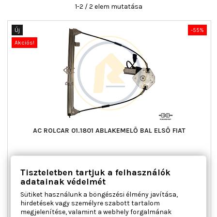
1-2 / 2 elem mutatása
Új
-55%
Akciós!
AC ROLCAR 01.1801 ABLAKEMELŐ BAL ELSŐ FIAT
Ajtók száma : 2, Beépítési oldal : bal első, Kiegészítő
Tiszteletben tartjuk a felhasználók
cikk/kiegészítő info : Villanymotorral, Működési mód :
elektromos, Tömeg [kg] : 1,120
adatainak védelmét
Ár
Normál
30 731 Ft
68 292 Ft
Sütiket használunk a böngészési élmény javítása,
ár
hirdetések vagy személyre szabott tartalom

Kosárba
Bővebben
megjelenítése, valamint a webhely forgalmának