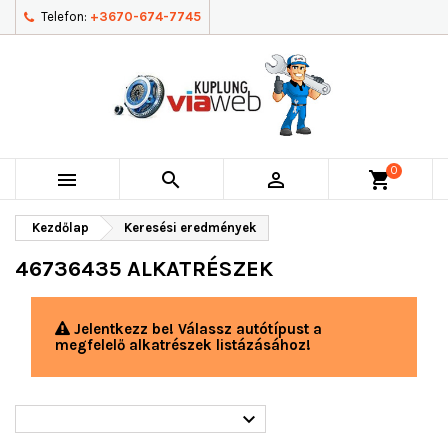
Telefon:
+3670-674-7745
0



shopping_cart
Kezdőlap
Keresési eredmények
46736435 ALKATRÉSZEK
Jelentkezz be! Válassz autótípust a
megfelelő alkatrészek listázásához!
