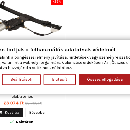
-25%
en tartjuk a felhasználók adatainak védelmét
álunk a böngészési élmény javítása, hirdetések vagy személyre szab
AR 50-0277 ABLAKEMELŐ BAL
, valamint a webhely forgalmának elemzése érdekében. Az „Összes e
ELSŐ FIAT
tva hozzájárul a sütik használatához.
Beállítások
Elutasít
Összes elfogadása
áma : 2, Beépítési oldal : bal első,
gészítő cikk/kiegészítő info :
lanymotorral, Működési mód :
elektromos
Ár
Normál
23 074 Ft
30 765 Ft
ár

Kosárba
Bővebben

Raktáron