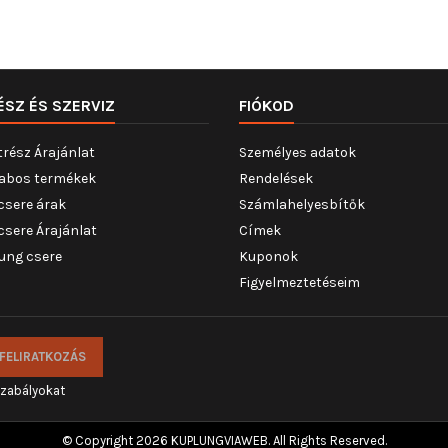
ÉSZ ÉS SZERVIZ
FIÓKOD
trész Árajánlat
Személyes adatok
abos termékek
Rendelések
csere árak
Számlahelyesbítők
csere Árajánlat
Címek
ung csere
Kuponok
Figyelmeztetéseim
szabályokat
© Copyright 2026 KUPLUNGVIAWEB. All Rights Reserved.