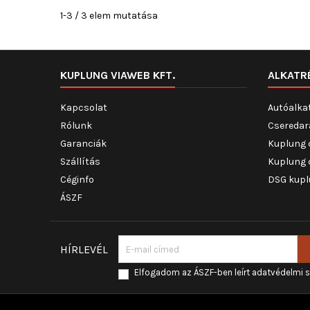
1-3 / 3 elem mutatása
KUPLUNG VIAWEB KFT.
ALKATR
Kapcsolat
Autóalka
Rólunk
Cseredar
Garanciák
Kuplung 
Szállítás
Kuplung 
Céginfo
DSG kupl
ÁSZF
HÍRLEVÉL
Elfogadom az ÁSZF-ben leírt adatvédelmi 