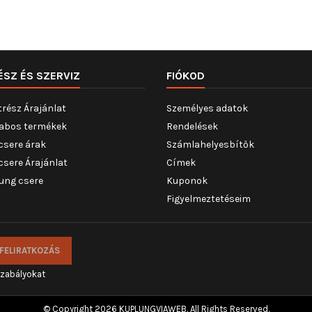
ÉSZ ÉS SZERVIZ
FIÓKOD
trész Árajánlat
Személyes adatok
abos termékek
Rendelések
csere árak
Számlahelyesbítők
csere Árajánlat
Címek
ung csere
Kuponok
Figyelmeztetéseim
szabályokat
© Copyright 2026 KUPLUNGVIAWEB. All Rights Reserved.