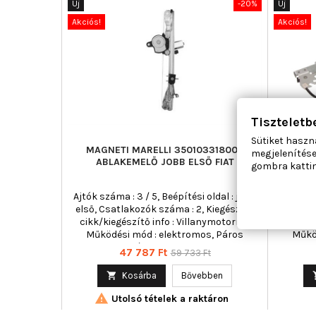
Új
-20%
Új
Akciós!
Akciós!
Tiszteletb
Sütiket haszn
MAGNETI MARELLI 350103318000
MAXGEA
megjelenítése
ABLAKEMELŐ JOBB ELSŐ FIAT
gombra kattin
Ajtók száma : 3 / 5, Beépítési oldal : jobb
Ajtók sz
első, Csatlakozók száma : 2, Kiegészítő
első, C
cikk/kiegészítő info : Villanymotorral,
cikk/k
Működési mód : elektromos, Páros
Műkö
cikkszám : 350103317000
Ár
Normál
47 787 Ft
59 733 Ft
ár

Kosárba
Bővebben

Utolsó tételek a raktáron