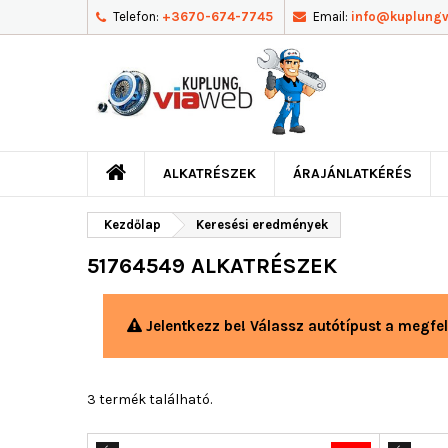
Telefon:
+3670-674-7745
Email:
info@kuplung
ALKATRÉSZEK
ÁRAJÁNLATKÉRÉS
Kezdőlap
Keresési eredmények
51764549 ALKATRÉSZEK
Jelentkezz be! Válassz autótípust a megfel
3 termék található.