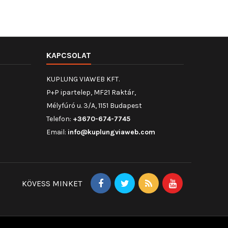
KAPCSOLAT
KUPLUNG VIAWEB KFT.
P+P ipartelep, MF21 Raktár,
Mélyfúró u. 3/A, 1151 Budapest
Telefon:
+3670-674-7745
Email:
info@kuplungviaweb.com
KÖVESS MINKET