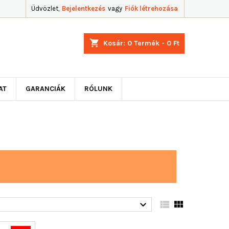
Üdvözlet,
Bejelentkezés
vagy
Fiók létrehozása
shopping_cart
Kosár:
0
Termék - 0 Ft
AT
GARANCIÁK
RÓLUNK


