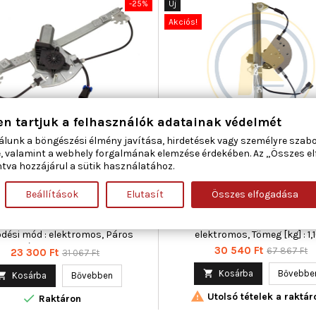
-25%
Új
Akciós!
en tartjuk a felhasználók adatainak védelmét
álunk a böngészési élmény javítása, hirdetések vagy személyre szab
R 50-0297 ABLAKEMELŐ JOBB
AC ROLCAR 01.1806 ABLAKEME
, valamint a webhely forgalmának elemzése érdekében. Az „Összes e
ELSŐ FIAT
ELSŐ FIAT
tva hozzájárul a sütik használatához.
Beállítások
Elutasít
Összes elfogadása
áma : 3 / 5, Beépítési oldal : jobb
Ajtók száma : 2-4, Beépítési olda
satlakozók száma : 2, Kiegészítő
első, Kiegészítő cikk/kiegészítő
iegészítő info : Villanymotorral,
Villanymotorral, Működési m
dési mód : elektromos, Páros
elektromos, Tömeg [kg] : 1,
cikkszám : 350103317000
Ár
Normál
30 540 Ft
Ár
Normál
67 867 Ft
23 300 Ft
31 067 Ft
ár
ár

Kosárba
Bővebbe

Kosárba
Bővebben

Utolsó tételek a raktár

Raktáron