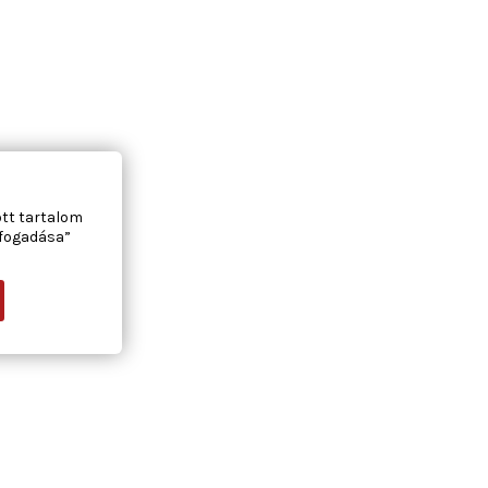
ott tartalom
lfogadása”