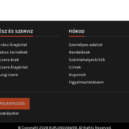
ÉSZ ÉS SZERVIZ
FIÓKOD
trész Árajánlat
Személyes adatok
abos termékek
Rendelések
csere árak
Számlahelyesbítők
csere Árajánlat
Címek
ung csere
Kuponok
Figyelmeztetéseim
szabályokat
© Copyright 2026 KUPLUNGVIAWEB. All Rights Reserved.