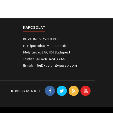
KAPCSOLAT
KUPLUNG VIAWEB KFT.
P+P ipartelep, MF21 Raktár,
Mélyfúró u. 3/A, 1151 Budapest
Telefon:
+3670-674-7745
Email:
info@kuplungviaweb.com
KÖVESS MINKET