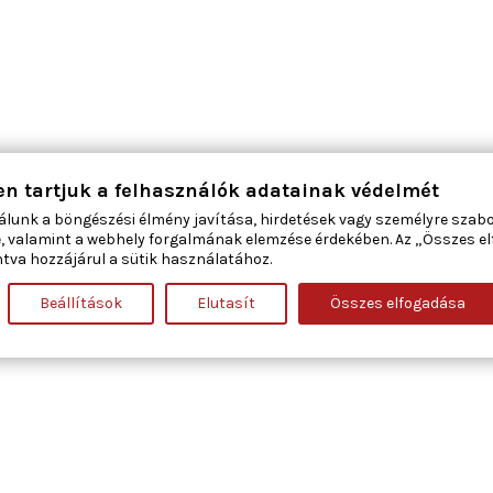
en tartjuk a felhasználók adatainak védelmét
álunk a böngészési élmény javítása, hirdetések vagy személyre szab
, valamint a webhely forgalmának elemzése érdekében. Az „Összes e
tva hozzájárul a sütik használatához.
Beállítások
Elutasít
Összes elfogadása