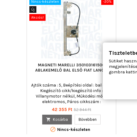
Nincs-készleten
-20%
Új
Akciós!
Tiszteletb
Sütiket haszn
MAGNETI MARELLI 350103161500
megjelenítése
ABLAKEMELŐ BAL ELSŐ FIAT LANCIA
gombra kattin
Ajtók száma : 5, Beépítési oldal : bal első,
Kiegészítő cikk/kiegészítő info :
Villanymotor nélkül, Működési mód :
elektromos, Páros cikkszám :
350103161600
Ár
Normál
42 355 Ft
52 944 Ft
ár

Kosárba
Bővebben

Nincs-készleten