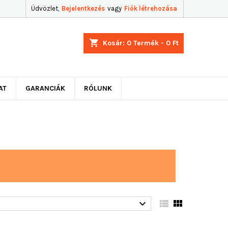
Üdvözlet,
Bejelentkezés
vagy
Fiók létrehozása
shopping_cart
Kosár:
0
Termék - 0 Ft
AT
GARANCIÁK
RÓLUNK


