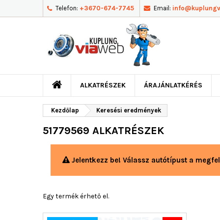
Telefon:
+3670-674-7745
Email:
info@kuplung
ALKATRÉSZEK
ÁRAJÁNLATKÉRÉS
Kezdőlap
Keresési eredmények
51779569 ALKATRÉSZEK
Jelentkezz be! Válassz autótípust a megfel
Egy termék érhető el.