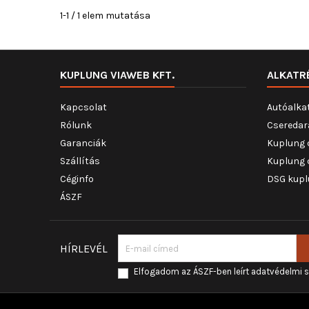
1-1 / 1 elem mutatása
KUPLUNG VIAWEB KFT.
ALKATR
Kapcsolat
Autóalka
Rólunk
Cseredar
Garanciák
Kuplung 
Szállítás
Kuplung 
Céginfo
DSG kupl
ÁSZF
HÍRLEVÉL
Elfogadom az ÁSZF-ben leírt adatvédelmi 