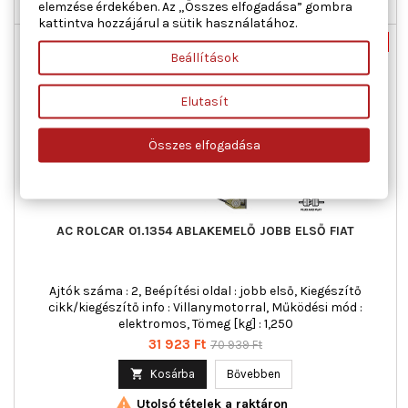
elemzése érdekében. Az „Összes elfogadása” gombra

Utolsó tételek a raktáron
kattintva hozzájárul a sütik használatához.
Új
-55%
Beállítások
Akciós!
Elutasít
Összes elfogadása
AC ROLCAR 01.1354 ABLAKEMELŐ JOBB ELSŐ FIAT
Ajtók száma : 2, Beépítési oldal : jobb első, Kiegészítő
cikk/kiegészítő info : Villanymotorral, Működési mód :
elektromos, Tömeg [kg] : 1,250
Ár
Normál
31 923 Ft
70 939 Ft
ár

Kosárba
Bővebben

Utolsó tételek a raktáron