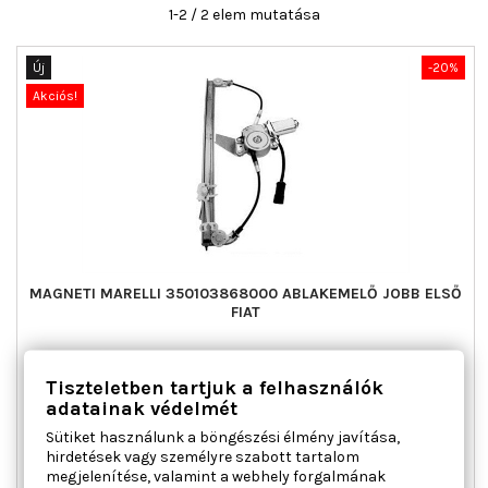
1-2 / 2 elem mutatása
Új
-20%
Akciós!
MAGNETI MARELLI 350103868000 ABLAKEMELŐ JOBB ELSŐ
FIAT
Ajtók száma : 3 / 5, Beépítési oldal : jobb első, Csatlakozók
Tiszteletben tartjuk a felhasználók
száma : 2, Kiegészítő cikk/kiegészítő info : Villanymotorral,
Működési mód : elektromos, Páros cikkszám : 350103867000
adatainak védelmét
Ár
Normál
52 867 Ft
66 084 Ft
Sütiket használunk a böngészési élmény javítása,
ár
hirdetések vagy személyre szabott tartalom

Kosárba
Bővebben
megjelenítése, valamint a webhely forgalmának