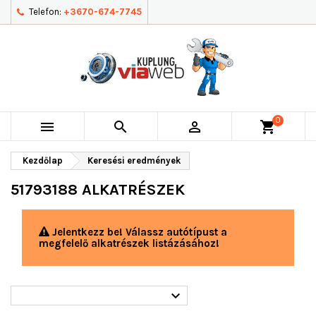
Telefon:
+3670-674-7745
0



shopping_cart
Kezdőlap
Keresési eredmények
51793188 ALKATRÉSZEK
Jelentkezz be! Válassz autótípust a
megfelelő alkatrészek listázásához!
