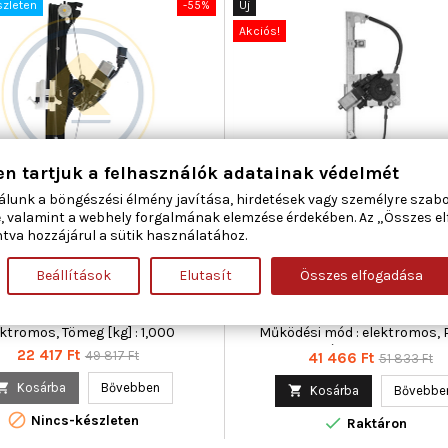
szleten
-55%
Új
Akciós!
en tartjuk a felhasználók adatainak védelmét
álunk a böngészési élmény javítása, hirdetések vagy személyre szab
LCAR 01.1705 ABLAKEMELŐ BAL
MAGNETI MARELLI 3501037
, valamint a webhely forgalmának elemzése érdekében. Az „Összes e
ELSŐ FIAT
ABLAKEMELŐ BAL ELSŐ ABART
tva hozzájárul a sütik használatához.
Beállítások
Elutasít
Összes elfogadása
áma : 2, Beépítési oldal : bal első,
Ajtók száma : 3, Beépítési oldal :
gészítő cikk/kiegészítő info :
Csatlakozók száma : 2, Kiegé
lanymotorral, Működési mód :
cikk/kiegészítő info : Villanymo
ektromos, Tömeg [kg] : 1,000
Működési mód : elektromos, 
cikkszám : 3501037440
Ár
Normál
22 417 Ft
49 817 Ft
Ár
Normál
41 466 Ft
51 833 Ft
ár
ár

Kosárba
Bővebben

Kosárba
Bővebbe

Nincs-készleten

Raktáron