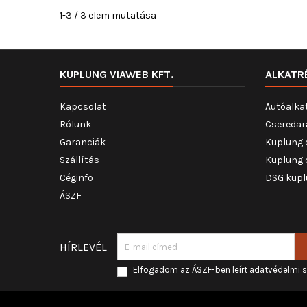
1-3 / 3 elem mutatása
KUPLUNG VIAWEB KFT.
ALKATR
Kapcsolat
Autóalka
Rólunk
Cseredar
Garanciák
Kuplung 
Szállítás
Kuplung 
Céginfo
DSG kupl
ÁSZF
HÍRLEVÉL
Elfogadom az ÁSZF-ben leírt adatvédelmi 