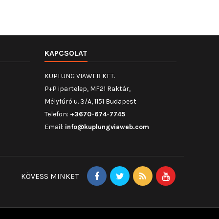
KAPCSOLAT
KUPLUNG VIAWEB KFT.
P+P ipartelep, MF21 Raktár,
Mélyfúró u. 3/A, 1151 Budapest
Telefon:
+3670-674-7745
Email:
info@kuplungviaweb.com
KÖVESS MINKET