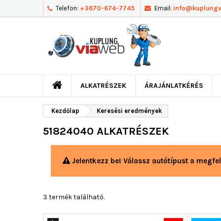
Telefon:
+3670-674-7745
Email:
info@kuplung
ALKATRÉSZEK
ÁRAJÁNLATKÉRÉS
Kezdőlap
Keresési eredmények
51824040 ALKATRÉSZEK
Jelentkezz be! Válassz autótípust a megfel
3 termék található.