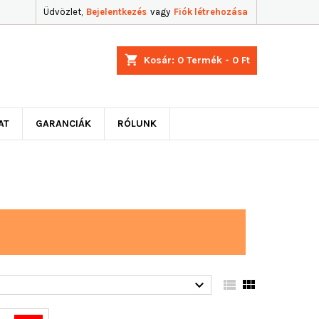
Üdvözlet,
Bejelentkezés
vagy
Fiók létrehozása
shopping_cart
Kosár:
0
Termék - 0 Ft
AT
GARANCIÁK
RÓLUNK


