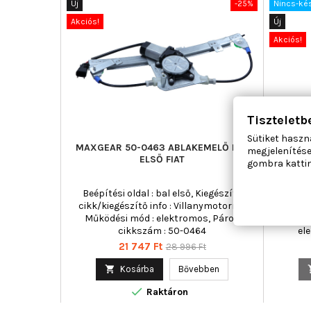
Új
-25%
Nincs-ké
Akciós!
Új
Akciós!
Tiszteletb
Sütiket haszn
MAXGEAR 50-0463 ABLAKEMELŐ BAL
AC RO
megjelenítése
ELSŐ FIAT
gombra kattin
Beépítési oldal : bal első, Kiegészítő
Ajtók sz
cikk/kiegészítő info : Villanymotorral,
Kie
Működési mód : elektromos, Páros
Vil
cikkszám : 50-0464
el
Ár
Normál
21 747 Ft
28 996 Ft
ár

Kosárba
Bővebben

Raktáron