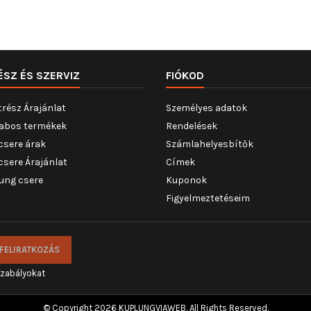
ÉSZ ÉS SZERVIZ
FIÓKOD
trész Árajánlat
Személyes adatok
abos termékek
Rendelések
csere árak
Számlahelyesbítők
csere Árajánlat
Címek
ung csere
Kuponok
Figyelmeztetéseim
szabályokat
© Copyright 2026 KUPLUNGVIAWEB. All Rights Reserved.