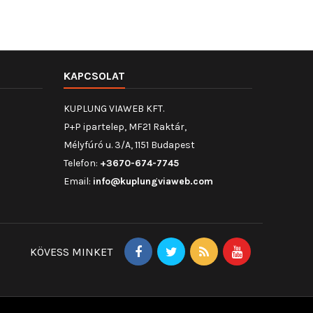
KAPCSOLAT
KUPLUNG VIAWEB KFT.
P+P ipartelep, MF21 Raktár,
Mélyfúró u. 3/A, 1151 Budapest
Telefon:
+3670-674-7745
Email:
info@kuplungviaweb.com
KÖVESS MINKET