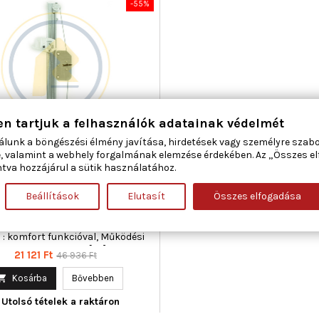
-55%
en tartjuk a felhasználók adatainak védelmét
álunk a böngészési élmény javítása, hirdetések vagy személyre szab
CAR 01.1903 ABLAKEMELŐ BAL
, valamint a webhely forgalmának elemzése érdekében. Az „Összes e
ELSŐ FIAT LANCIA
tva hozzájárul a sütik használatához.
Beállítások
Elutasít
Összes elfogadása
áma : 4, Beépítési oldal : bal első,
gészítő cikk/kiegészítő info :
otor nélkül, Kombinált kapcsoló
 : komfort funkcióval, Működési
elektromos, Tömeg [kg] : 0,586
Ár
Normál
21 121 Ft
46 936 Ft
ár

Kosárba
Bővebben
Utolsó tételek a raktáron