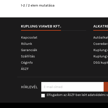
1-2 / 2 elem mutatása
KUPLUNG VIAWEB KFT.
ALKATR
Kapcsolat
Autóalka
Rólunk
Cseredar
Garanciák
Kuplung 
Szállítás
Kuplung 
Céginfo
DSG kupl
ÁSZF
HÍRLEVÉL
Elfogadom az ÁSZF-ben leírt adatvédelmi 