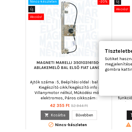
Nincs-készleten
-20%
Új
Új
Akciós!
Akciós!
Tiszteletb
Sütiket haszn
MAGNETI MARELLI 350103161500
AC ROL
megjelenítése
ABLAKEMELŐ BAL ELSŐ FIAT LANCIA
gombra kattin
Ajtók száma : 5, Beépítési oldal : bal első,
Ajtók sz
Kiegészítő cikk/kiegészítő info :
Kie
Villanymotor nélkül, Működési mód :
Villanym
elektromos, Páros cikkszám :
funkció
350103161600
mód : 
Ár
Normál
42 355 Ft
52 944 Ft
ár

Kosárba
Bővebben


Nincs-készleten