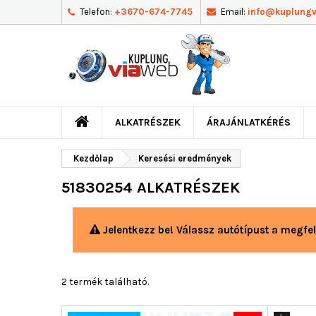
Telefon:
+3670-674-7745
Email:
info@kuplung
ALKATRÉSZEK
ÁRAJÁNLATKÉRÉS
Kezdőlap
Keresési eredmények
51830254 ALKATRÉSZEK
Jelentkezz be! Válassz autótípust a megfel
2 termék található.