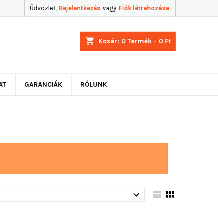
Üdvözlet,
Bejelentkezés
vagy
Fiók létrehozása
shopping_cart
Kosár:
0
Termék - 0 Ft
AT
GARANCIÁK
RÓLUNK


