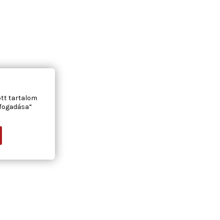
ott tartalom
lfogadása”