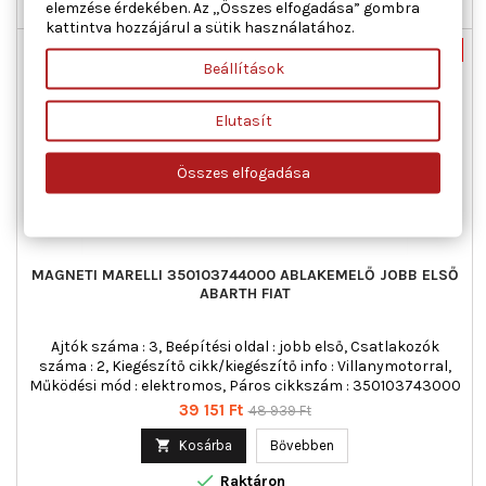
elemzése érdekében. Az „Összes elfogadása” gombra

Raktáron
kattintva hozzájárul a sütik használatához.
Új
-20%
Beállítások
Akciós!
Elutasít
Összes elfogadása
MAGNETI MARELLI 350103744000 ABLAKEMELŐ JOBB ELSŐ
ABARTH FIAT
Ajtók száma : 3, Beépítési oldal : jobb első, Csatlakozók
száma : 2, Kiegészítő cikk/kiegészítő info : Villanymotorral,
Működési mód : elektromos, Páros cikkszám : 350103743000
Ár
Normál
39 151 Ft
48 939 Ft
ár

Kosárba
Bővebben

Raktáron