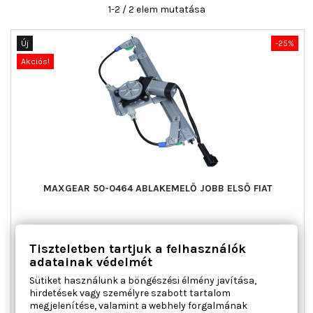
1-2 / 2 elem mutatása
Új
-25%
Akciós!
MAXGEAR 50-0464 ABLAKEMELŐ JOBB ELSŐ FIAT
Beépítési oldal : jobb első, Kiegészítő cikk/kiegészítő info :
Tiszteletben tartjuk a felhasználók
Villanymotorral, Működési mód : elektromos, Páros cikkszám :
50-0463
adatainak védelmét
Ár
Normál
21 747 Ft
28 996 Ft
Sütiket használunk a böngészési élmény javítása,
ár
hirdetések vagy személyre szabott tartalom

Kosárba
Bővebben
megjelenítése, valamint a webhely forgalmának