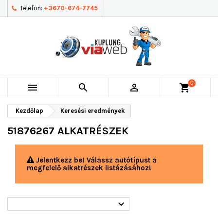
Telefon:
+3670-674-7745
0



shopping_cart
Kezdőlap
Keresési eredmények
51876267 ALKATRÉSZEK
Jelentkezz be! Válassz autótípust a
megfelelő alkatrészek listázásához!
