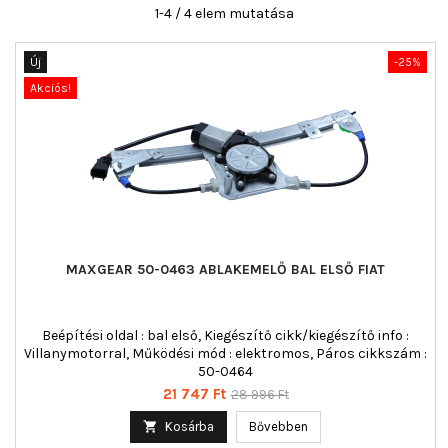
1-4 / 4 elem mutatása
Új
-25%
Akciós!
MAXGEAR 50-0463 ABLAKEMELŐ BAL ELSŐ FIAT
Beépítési oldal : bal első, Kiegészítő cikk/kiegészítő info :
Villanymotorral, Működési mód : elektromos, Páros cikkszám :
50-0464
Ár
Normál
21 747 Ft
28 996 Ft
ár

Kosárba
Bővebben