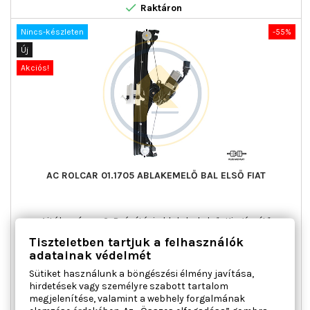

Raktáron
Nincs-készleten
-55%
Új
Akciós!
AC ROLCAR 01.1705 ABLAKEMELŐ BAL ELSŐ FIAT
Ajtók száma : 2, Beépítési oldal : bal első, Kiegészítő
cikk/kiegészítő info : Villanymotorral, Működési mód :
Tiszteletben tartjuk a felhasználók
elektromos, Tömeg [kg] : 1,000
adatainak védelmét
Ár
Normál
22 417 Ft
49 817 Ft
Sütiket használunk a böngészési élmény javítása,
ár

Kosárba
Bővebben
hirdetések vagy személyre szabott tartalom
megjelenítése, valamint a webhely forgalmának

Nincs-készleten