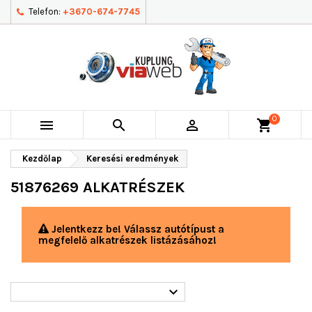
Telefon:
+3670-674-7745
0



shopping_cart
Kezdőlap
Keresési eredmények
51876269 ALKATRÉSZEK
Jelentkezz be! Válassz autótípust a
megfelelő alkatrészek listázásához!
