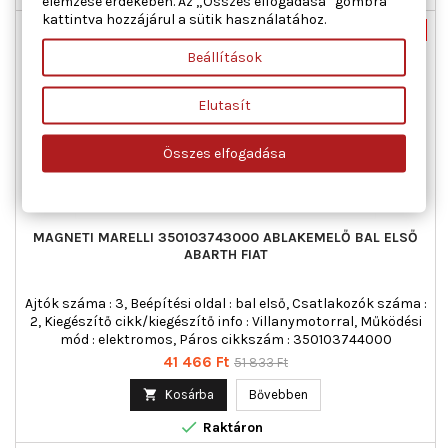
elemzése érdekében. Az „Összes elfogadása” gombra
kattintva hozzájárul a sütik használatához.
Új
-20%
Beállítások
Akciós!
Elutasít
Összes elfogadása
MAGNETI MARELLI 350103743000 ABLAKEMELŐ BAL ELSŐ
ABARTH FIAT
Ajtók száma : 3, Beépítési oldal : bal első, Csatlakozók száma :
2, Kiegészítő cikk/kiegészítő info : Villanymotorral, Működési
mód : elektromos, Páros cikkszám : 350103744000
Ár
Normál
41 466 Ft
51 833 Ft
ár

Kosárba
Bővebben

Raktáron