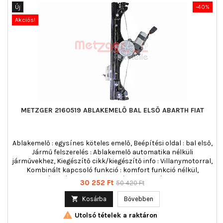
Új
-40%
Akciós!
METZGER 2160519 ABLAKEMELŐ BAL ELSŐ ABARTH FIAT
Ablakemelő : egysínes köteles emelő, Beépítési oldal : bal első,
Jármű felszerelés : Ablakemelő automatika nélküli
járművekhez, Kiegészítő cikk/kiegészítő info : Villanymotorral,
Kombinált kapcsoló funkció : komfort funkció nélkül,
Működési mód : elektromos, Páros cikkszám : 2160520
Ár
Normál
30 252 Ft
50 420 Ft
ár

Kosárba
Bővebben

Utolsó tételek a raktáron