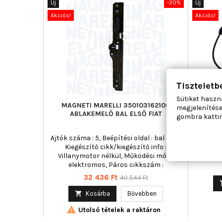
Új
-20%
Új
Akciós!
Akciós!
Tiszteletb
Sütiket haszn
MAGNETI MARELLI 350103162100
MAXGEA
megjelenítése
ABLAKEMELŐ BAL ELSŐ FIAT
gombra kattin
Ajtók száma : 5, Beépítési oldal : bal első,
Ajtók 
Kiegészítő cikk/kiegészítő info :
háts
Villanymotor nélkül, Működési mód :
elektromos, Páros cikkszám :
350103162200
Ár
Normál
32 436 Ft
40 544 Ft
ár

Kosárba
Bővebben

Utolsó tételek a raktáron