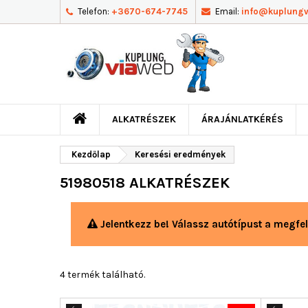
Telefon:
+3670-674-7745
Email:
info@kuplung
ALKATRÉSZEK
ÁRAJÁNLATKÉRÉS
Kezdőlap
Keresési eredmények
51980518 ALKATRÉSZEK
Jelentkezz be! Válassz autótípust a megfel
4 termék található.