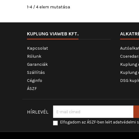
1-4 / 4 elem mutatása
KUPLUNG VIAWEB KFT.
ALKATR
Kapcsolat
Autóalka
Rólunk
Cseredar
Garanciák
Kuplung 
Szállítás
Kuplung 
Céginfo
DSG kupl
ÁSZF
HÍRLEVÉL
Elfogadom az ÁSZF-ben leírt adatvédelmi 