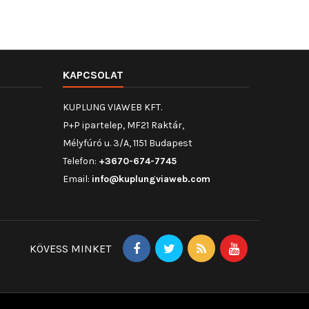
KAPCSOLAT
KUPLUNG VIAWEB KFT.
P+P ipartelep, MF21 Raktár,
Mélyfúró u. 3/A, 1151 Budapest
Telefon:
+3670-674-7745
Email:
info@kuplungviaweb.com
KÖVESS MINKET