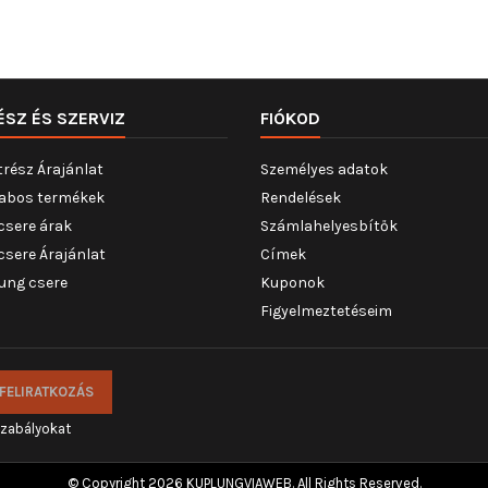
ÉSZ ÉS SZERVIZ
FIÓKOD
trész Árajánlat
Személyes adatok
abos termékek
Rendelések
csere árak
Számlahelyesbítők
csere Árajánlat
Címek
ung csere
Kuponok
Figyelmeztetéseim
szabályokat
© Copyright 2026 KUPLUNGVIAWEB. All Rights Reserved.