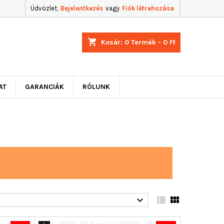
Üdvözlet,
Bejelentkezés
vagy
Fiók létrehozása
shopping_cart
Kosár:
0
Termék - 0 Ft
AT
GARANCIÁK
RÓLUNK


