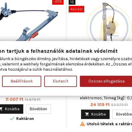
-25%
Új
Akciós!
en tartjuk a felhasználók adatainak védelmét
álunk a böngészési élmény javítása, hirdetések vagy személyre szab
R 50-0307 ABLAKEMELŐ JOBB
AC ROLCAR 01.1713 ABLAKEME
, valamint a webhely forgalmának elemzése érdekében. Az „Összes e
HÁTSÓ FIAT
ELSŐ
tva hozzájárul a sütik használatához.
Beállítások
Elutasít
Összes elfogadása
száma : 5, Beépítési oldal : jobb
Ajtók száma : 4, Beépítési oldal : 
ó, Működési mód : kézi, Páros
Kiegészítő cikk/kiegészítő in
cikkszám : 350103139700
Villanymotor nélkül, Működési
elektromos, Tömeg [kg] : 0
Ár
Normál
11 007 Ft
14 676 Ft
Ár
Normál
24 109 Ft
53 575 Ft
ár

Kosárba
Bővebben
ár

Kosárba
Bővebbe

Raktáron

Utolsó tételek a raktár