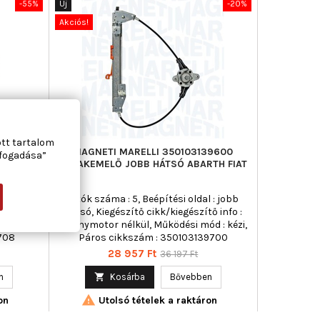
-55%
Új
-20%
Akciós!
ott tartalom
LŐ BAL
MAGNETI MARELLI 350103139600
lfogadása”
ABLAKEMELŐ JOBB HÁTSÓ ABARTH FIAT
bal első,
Ajtók száma : 5, Beépítési oldal : jobb
fo :
hátsó, Kiegészítő cikk/kiegészítő info :
 mód :
Villanymotor nélkül, Működési mód : kézi,
,708
Páros cikkszám : 350103139700
Ár
Normál
28 957 Ft
36 197 Ft
ár
n

Kosárba
Bővebben

on
Utolsó tételek a raktáron