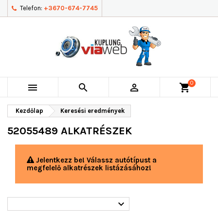
Telefon:
+3670-674-7745
0



shopping_cart
Kezdőlap
Keresési eredmények
52055489 ALKATRÉSZEK
Jelentkezz be! Válassz autótípust a
megfelelő alkatrészek listázásához!
