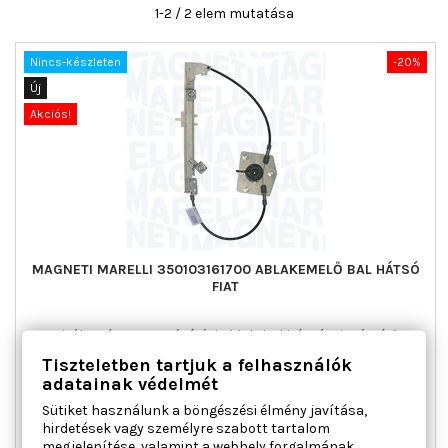
1-2 / 2 elem mutatása
Nincs-készleten
-20%
Új
Akciós!
MAGNETI MARELLI 350103161700 ABLAKEMELŐ BAL HÁTSÓ
FIAT
Ajtók száma : 5, Beépítési oldal : bal hátsó, Kiegészítő
cikk/kiegészítő info : Villanymotor nélkül, Működési mód :
Tiszteletben tartjuk a felhasználók
elektromos, Páros cikkszám : 350103161800
adatainak védelmét
Ár
Normál
41 587 Ft
51 984 Ft
Sütiket használunk a böngészési élmény javítása,
ár

Kosárba
Bővebben
hirdetések vagy személyre szabott tartalom
megjelenítése, valamint a webhely forgalmának