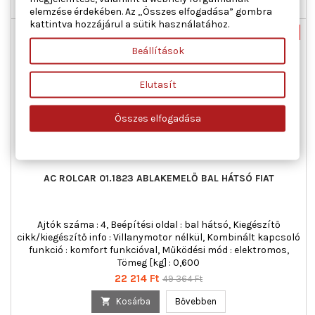

Nincs-készleten
elemzése érdekében. Az „Összes elfogadása” gombra
kattintva hozzájárul a sütik használatához.
Nincs-készleten
-55%
Beállítások
Új
Akciós!
Elutasít
Összes elfogadása
AC ROLCAR 01.1823 ABLAKEMELŐ BAL HÁTSÓ FIAT
Ajtók száma : 4, Beépítési oldal : bal hátsó, Kiegészítő
cikk/kiegészítő info : Villanymotor nélkül, Kombinált kapcsoló
funkció : komfort funkcióval, Működési mód : elektromos,
Tömeg [kg] : 0,600
Ár
Normál
22 214 Ft
49 364 Ft
ár

Kosárba
Bővebben