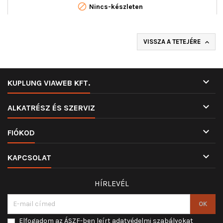

Nincs-készleten
VISSZA A TETEJÉRE


KUPLUNG VIAWEB KFT.

ALKATRÉSZ ÉS SZERVIZ

FIÓKOD

KAPCSOLAT
HÍRLEVÉL
Elfogadom az ÁSZF-ben leírt adatvédelmi szabályokat