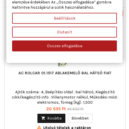
elemzése érdekében. Az „Összes elfogadása” gombra

Utolsó tételek a raktáron
kattintva hozzájárul a sütik használatához.
Új
-55%
Beállítások
Akciós!
Elutasít
Összes elfogadása
AC ROLCAR 01.1517 ABLAKEMELŐ BAL HÁTSÓ FIAT
Ajtók száma : 4, Beépítési oldal : bal hátsó, Kiegészítő
cikk/kiegészítő info : Villanymotor nélkül, Működési mód :
elektromos, Tömeg [kg] : 1,500
Ár
Normál
20 535 Ft
45 633 Ft
ár

Kosárba
Bővebben

Utolsó tételek a raktáron