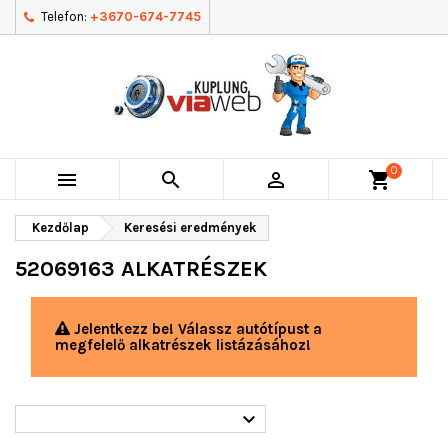
Telefon:
+3670-674-7745
0



shopping_cart
Kezdőlap
Keresési eredmények
52069163 ALKATRÉSZEK
Jelentkezz be! Válassz autótípust a
megfelelő alkatrészek listázásához!
