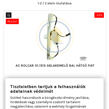
1-2 / 2 elem mutatása
Új
-55%
Akciós!
AC ROLCAR 01.1513 ABLAKEMELŐ BAL HÁTSÓ FIAT
Ajtók száma : 4, Beépítési oldal : bal hátsó, Kiegészítő
Tiszteletben tartjuk a felhasználók
cikk/kiegészítő info : Villanymotorral, Működési mód :
elektromos, Tömeg [kg] : 1,294
adatainak védelmét
Ár
Normál
35 657 Ft
79 237 Ft
Sütiket használunk a böngészési élmény javítása,
ár
hirdetések vagy személyre szabott tartalom

Kosárba
Bővebben
megjelenítése, valamint a webhely forgalmának