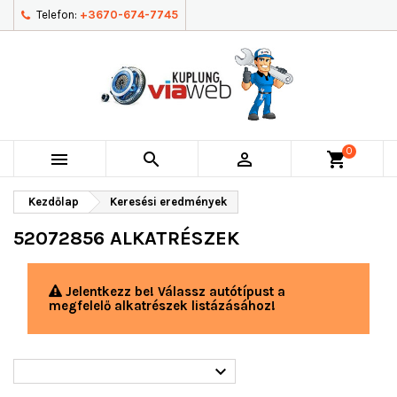
Telefon:
+3670-674-7745
0



shopping_cart
Kezdőlap
Keresési eredmények
52072856 ALKATRÉSZEK
Jelentkezz be! Válassz autótípust a
megfelelő alkatrészek listázásához!
