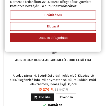
elemzése érdekében. Az „Összes elfogadása” gombra

Raktáron
kattintva hozzájárul a sütik használatához.
Új
-55%
Beállítások
Akciós!
Elutasít
Összes elfogadása
AC ROLCAR 01.1514 ABLAKEMELŐ JOBB ELSŐ FIAT
Ajtók száma : 4, Beépítési oldal : jobb első, Kiegészítő
cikk/kiegészítő info : Villanymotor nélkül, Működési mód :
elektromos, Tömeg [kg] : 0,776
Ár
Normál
15 276 Ft
33 947 Ft
ár

Kosárba
Bővebben

Raktáron