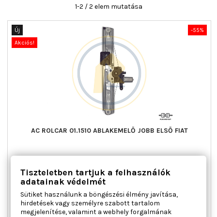
1-2 / 2 elem mutatása
Új
-55%
Akciós!
AC ROLCAR 01.1510 ABLAKEMELŐ JOBB ELSŐ FIAT
Ajtók száma : 4, Beépítési oldal : jobb első, Kiegészítő
Tiszteletben tartjuk a felhasználók
cikk/kiegészítő info : Villanymotorral, Működési mód :
elektromos, Tömeg [kg] : 1,314
adatainak védelmét
Ár
Normál
30 719 Ft
68 265 Ft
Sütiket használunk a böngészési élmény javítása,
ár
hirdetések vagy személyre szabott tartalom

Kosárba
Bővebben
megjelenítése, valamint a webhely forgalmának