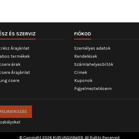
ÉSZ ÉS SZERVIZ
FIÓKOD
trész Árajánlat
Személyes adatok
abos termékek
Rendelések
csere árak
Számlahelyesbítők
csere Árajánlat
Címek
ung csere
Kuponok
Figyelmeztetéseim
szabályokat
© Copyright 2026 KUPLUNGVIAWEB. All Rights Reserved.