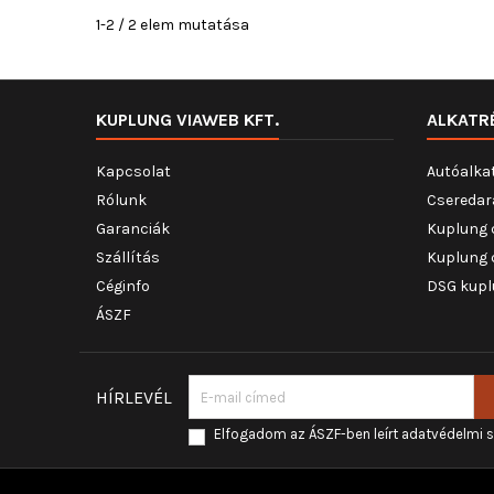
1-2 / 2 elem mutatása
KUPLUNG VIAWEB KFT.
ALKATR
Kapcsolat
Autóalka
Rólunk
Cseredar
Garanciák
Kuplung 
Szállítás
Kuplung 
Céginfo
DSG kupl
ÁSZF
HÍRLEVÉL
Elfogadom az ÁSZF-ben leírt adatvédelmi 