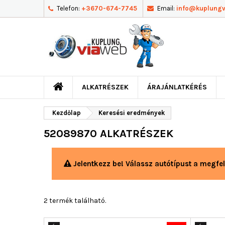
Telefon:
+3670-674-7745
Email:
info@kuplung
ALKATRÉSZEK
ÁRAJÁNLATKÉRÉS
Kezdőlap
Keresési eredmények
52089870 ALKATRÉSZEK
Jelentkezz be! Válassz autótípust a megfel
2 termék található.