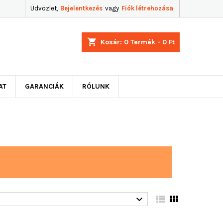
Üdvözlet,
Bejelentkezés
vagy
Fiók létrehozása
shopping_cart
Kosár:
0
Termék - 0 Ft
AT
GARANCIÁK
RÓLUNK


