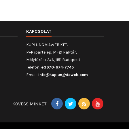
KAPCSOLAT
KUPLUNG VIAWEB KFT.
P+P ipartelep, MF21 Raktár,
Mélyfúró u. 3/A, 1151 Budapest
Telefon:
+3670-674-7745
Email:
info@kuplungviaweb.com
KÖVESS MINKET