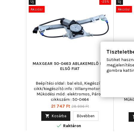
Új
-25%
Új
Akciós!
Akciós!
Tiszteletb
Sütiket haszn
MAXGEAR 50-0463 ABLAKEMELŐ BAL
MAGN
megjelenítése
ELSŐ FIAT
ABLAK
gombra kattin
Beépítési oldal : bal első, Kiegészítő
Ajtók szá
cikk/kiegészítő info : Villanymotorral,
Csat
Működési mód : elektromos, Páros
cikk/k
cikkszám : 50-0464
Műkö
c
Ár
Normál
21 747 Ft
28 996 Ft
ár

Kosárba
Bővebben

Raktáron