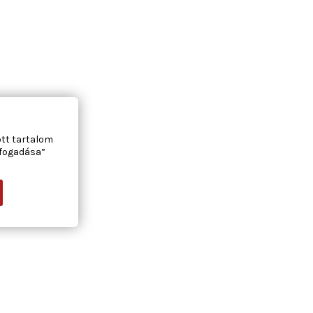
ott tartalom
lfogadása”