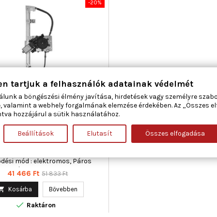
-20%
en tartjuk a felhasználók adatainak védelmét
álunk a böngészési élmény javítása, hirdetések vagy személyre szab
ETI MARELLI 350103743000
, valamint a webhely forgalmának elemzése érdekében. Az „Összes e
EMELŐ BAL ELSŐ ABARTH FIAT
tva hozzájárul a sütik használatához.
Beállítások
Elutasít
Összes elfogadása
ma : 3, Beépítési oldal : bal első,
lakozók száma : 2, Kiegészítő
iegészítő info : Villanymotorral,
dési mód : elektromos, Páros
ikkszám : 350103744000
Ár
Normál
41 466 Ft
51 833 Ft
ár

Kosárba
Bővebben

Raktáron