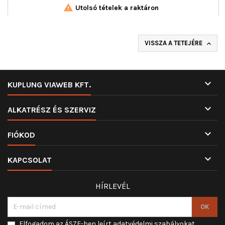

Utolsó tételek a raktáron
VISSZA A TETEJÉRE


KUPLUNG VIAWEB KFT.

ALKATRÉSZ ÉS SZERVIZ

FIÓKOD

KAPCSOLAT
HÍRLEVÉL
Elfogadom az ÁSZF-ben leírt adatvédelmi szabályokat