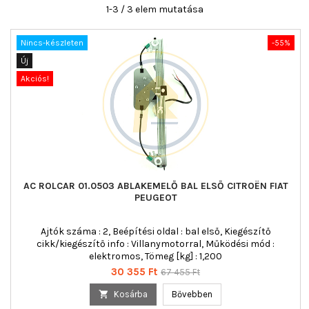
1-3 / 3 elem mutatása
Nincs-készleten
-55%
Új
Akciós!
AC ROLCAR 01.0503 ABLAKEMELŐ BAL ELSŐ CITROËN FIAT
PEUGEOT
Ajtók száma : 2, Beépítési oldal : bal első, Kiegészítő
cikk/kiegészítő info : Villanymotorral, Működési mód :
elektromos, Tömeg [kg] : 1,200
Ár
Normál
30 355 Ft
67 455 Ft
ár

Kosárba
Bővebben