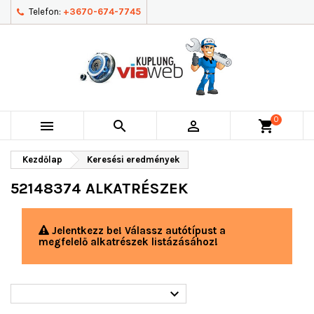
Telefon:
+3670-674-7745
0



shopping_cart
Kezdőlap
Keresési eredmények
52148374 ALKATRÉSZEK
Jelentkezz be! Válassz autótípust a
megfelelő alkatrészek listázásához!
