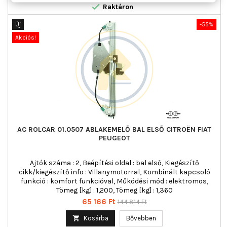

Raktáron
Új
-55%
Akciós!
AC ROLCAR 01.0507 ABLAKEMELŐ BAL ELSŐ CITROËN FIAT
PEUGEOT
Ajtók száma : 2, Beépítési oldal : bal első, Kiegészítő
cikk/kiegészítő info : Villanymotorral, Kombinált kapcsoló
funkció : komfort funkcióval, Működési mód : elektromos,
Tömeg [kg] : 1,200, Tömeg [kg] : 1,360
Ár
Normál
65 166 Ft
144 814 Ft
ár

Kosárba
Bővebben