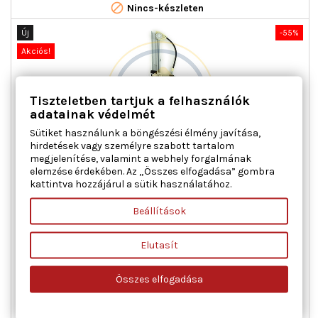

Nincs-készleten
Új
-55%
Akciós!
Tiszteletben tartjuk a felhasználók
adatainak védelmét
Sütiket használunk a böngészési élmény javítása,
hirdetések vagy személyre szabott tartalom
megjelenítése, valamint a webhely forgalmának
elemzése érdekében. Az „Összes elfogadása” gombra
AC ROLCAR 01.0505 ABLAKEMELŐ BAL ELSŐ CITROËN FIAT
kattintva hozzájárul a sütik használatához.
PEUGEOT
Beállítások
Ajtók száma : 2, Beépítési oldal : bal első, Kiegészítő
cikk/kiegészítő info : Villanymotor nélkül, Kombinált kapcsoló
Elutasít
funkció : komfort funkcióval, Működési mód : elektromos,
Tömeg [kg] : 0,604
Összes elfogadása
Ár
Normál
18 264 Ft
40 586 Ft
ár

Kosárba
Bővebben