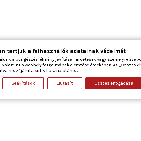
en tartjuk a felhasználók adatainak védelmét
álunk a böngészési élmény javítása, hirdetések vagy személyre szab
, valamint a webhely forgalmának elemzése érdekében. Az „Összes e
tva hozzájárul a sütik használatához.
Beállítások
Elutasít
Összes elfogadása