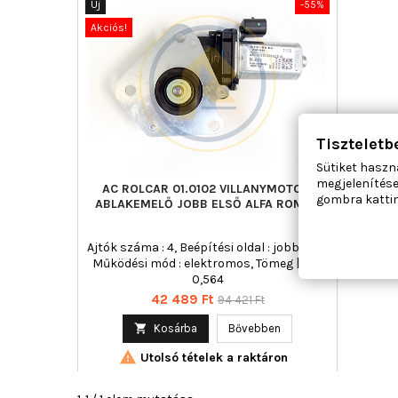
Új
-55%
Akciós!
Tiszteletb
Sütiket haszn
megjelenítése
AC ROLCAR 01.0102 VILLANYMOTOR,
gombra kattin
ABLAKEMELŐ JOBB ELSŐ ALFA ROMEO
Ajtók száma : 4, Beépítési oldal : jobb első,
Működési mód : elektromos, Tömeg [kg] :
0,564
Ár
Normál
42 489 Ft
94 421 Ft
ár

Kosárba
Bővebben

Utolsó tételek a raktáron