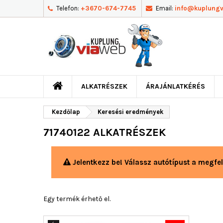
Telefon:
+3670-674-7745
Email:
info@kuplung
ALKATRÉSZEK
ÁRAJÁNLATKÉRÉS
Kezdőlap
Keresési eredmények
71740122 ALKATRÉSZEK
Jelentkezz be! Válassz autótípust a megfel
Egy termék érhető el.