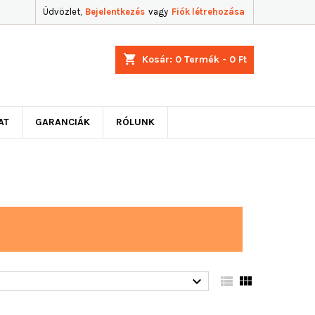
Üdvözlet,
Bejelentkezés
vagy
Fiók létrehozása
shopping_cart
Kosár:
0
Termék - 0 Ft
AT
GARANCIÁK
RÓLUNK


