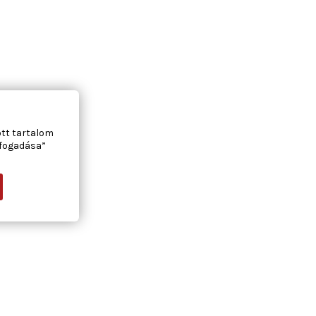
ott tartalom
lfogadása”