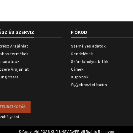
ÉSZ ÉS SZERVIZ
FIÓKOD
trész Árajánlat
Személyes adatok
abos termékek
Rendelések
csere árak
Számlahelyesbítők
csere Árajánlat
Címek
ung csere
Kuponok
Figyelmeztetéseim
szabályokat
© Copyright 2026 KUPLUNGVIAWEB. All Rights Reserved.