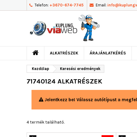
Telefon:
+3670-674-7745
Email:
info@kuplung
ALKATRÉSZEK
ÁRAJÁNLATKÉRÉS
Kezdőlap
Keresési eredmények
71740124 ALKATRÉSZEK
Jelentkezz be! Válassz autótípust a megfel
4 termék található.