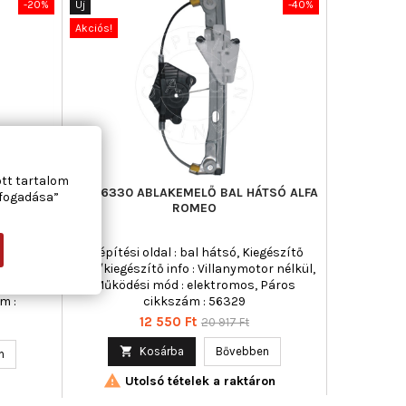
-20%
Új
-40%
Akciós!
ott tartalom
13000
AIC 56330 ABLAKEMELŐ BAL HÁTSÓ ALFA
lfogadása”
 ROMEO
ROMEO
al : bal
Beépítési oldal : bal hátsó, Kiegészítő
ő info :
cikk/kiegészítő info : Villanymotor nélkül,
 mód :
Működési mód : elektromos, Páros
m :
cikkszám : 56329
Ár
Normál
12 550 Ft
20 917 Ft
ár

Kosárba
Bővebben
n

Utolsó tételek a raktáron