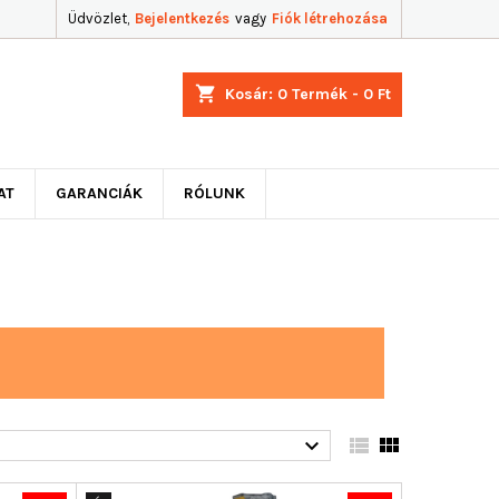
Üdvözlet,
Bejelentkezés
vagy
Fiók létrehozása
shopping_cart
Kosár:
0
Termék - 0 Ft
AT
GARANCIÁK
RÓLUNK


