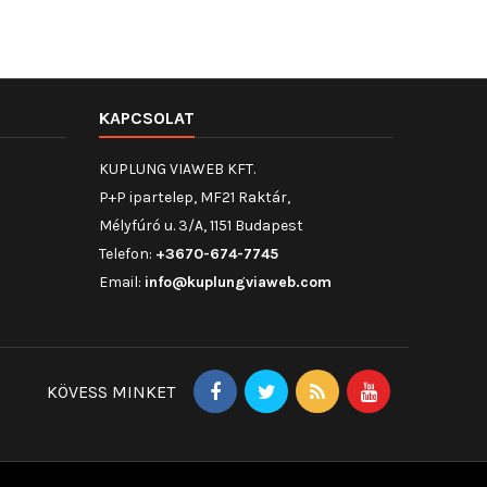
KAPCSOLAT
KUPLUNG VIAWEB KFT.
P+P ipartelep, MF21 Raktár,
Mélyfúró u. 3/A, 1151 Budapest
Telefon:
+3670-674-7745
Email:
info@kuplungviaweb.com
KÖVESS MINKET