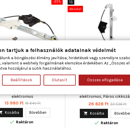
-25%
Új
Akciós!
en tartjuk a felhasználók adatainak védelmét
álunk a böngészési élmény javítása, hirdetések vagy személyre szab
AR 50-0193 ABLAKEMELŐ BAL
MAGNETI MARELLI 3501039
, valamint a webhely forgalmának elemzése érdekében. Az „Összes e
HÁTSÓ ALFA ROMEO
ABLAKEMELŐ BAL HÁTSÓ ALFA
tva hozzájárul a sütik használatához.
Beállítások
Elutasít
Összes elfogadása
ma : 5, Beépítési oldal : bal hátsó,
Ajtók száma : 4 / 5, Beépítési old
gészítő cikk/kiegészítő info :
hátsó, Kiegészítő cikk/kiegészít
nymotor nélkül, Működési mód :
Villanymotor nélkül, Működési
elektromos
elektromos, Páros cikkszá
350103914000
Ár
Normál
13 980 Ft
18 640 Ft
Ár
Normál
26 828 Ft
33 536 Ft
ár
ár

Kosárba
Bővebben

Kosárba
Bővebbe

Raktáron

Raktáron