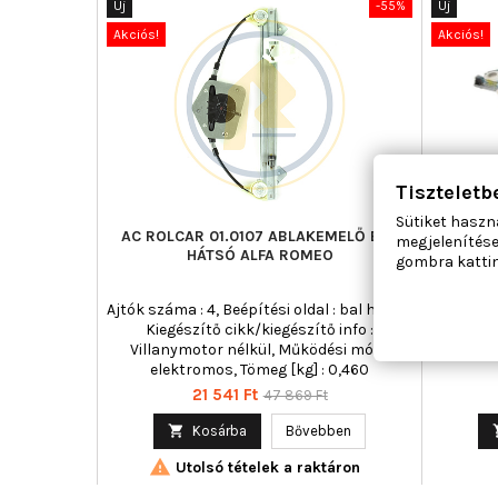
Új
-55%
Új
Akciós!
Akciós!
Tiszteletb
Sütiket haszn
AC ROLCAR 01.0107 ABLAKEMELŐ BAL
MAXGE
megjelenítése
HÁTSÓ ALFA ROMEO
gombra kattin
Ajtók száma : 4, Beépítési oldal : bal hátsó,
Ajtók szá
Kiegészítő cikk/kiegészítő info :
Kie
Villanymotor nélkül, Működési mód :
Villa
elektromos, Tömeg [kg] : 0,460
Ár
Normál
21 541 Ft
47 869 Ft
ár

Kosárba
Bővebben

Utolsó tételek a raktáron