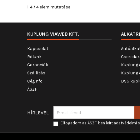
1-4 / 4 elem mutatása
KUPLUNG VIAWEB KFT.
ALKATR
Kapcsolat
Autóalka
Rólunk
Cseredar
Garanciák
Kuplung 
Szállítás
Kuplung 
Céginfo
DSG kupl
ÁSZF
HÍRLEVÉL
Elfogadom az ÁSZF-ben leírt adatvédelmi 