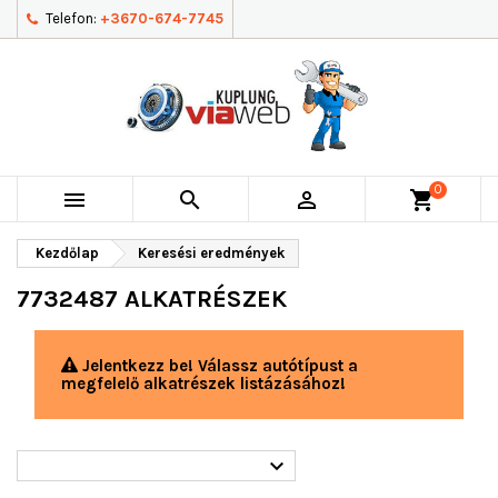
Telefon:
+3670-674-7745
0



shopping_cart
Kezdőlap
Keresési eredmények
7732487 ALKATRÉSZEK
Jelentkezz be! Válassz autótípust a
megfelelő alkatrészek listázásához!
