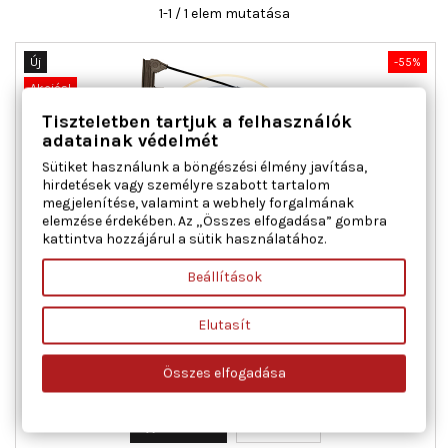
1-1 / 1 elem mutatása
Új
-55%
Akciós!
Tiszteletben tartjuk a felhasználók
adatainak védelmét
Sütiket használunk a böngészési élmény javítása,
hirdetések vagy személyre szabott tartalom
megjelenítése, valamint a webhely forgalmának
elemzése érdekében. Az „Összes elfogadása” gombra
kattintva hozzájárul a sütik használatához.
AC ROLCAR 01.1800 ABLAKEMELŐ JOBB ELSŐ FIAT
Beállítások
Elutasít
Ajtók száma : 2, Beépítési oldal : jobb első, Kiegészítő
cikk/kiegészítő info : Villanymotorral, Működési mód :
elektromos, Tömeg [kg] : 1,120
Összes elfogadása
Ár
Normál
30 830 Ft
68 511 Ft
ár

Kosárba
Bővebben