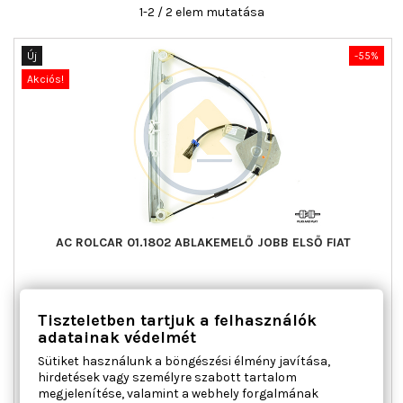
1-2 / 2 elem mutatása
Új
-55%
Akciós!
AC ROLCAR 01.1802 ABLAKEMELŐ JOBB ELSŐ FIAT
Ajtók száma : 4, Beépítési oldal : jobb első, Kiegészítő
Tiszteletben tartjuk a felhasználók
cikk/kiegészítő info : Villanymotorral, Működési mód :
elektromos, Tömeg [kg] : 1,100
adatainak védelmét
Ár
Normál
29 151 Ft
64 781 Ft
Sütiket használunk a böngészési élmény javítása,
ár
hirdetések vagy személyre szabott tartalom

Kosárba
Bővebben
megjelenítése, valamint a webhely forgalmának