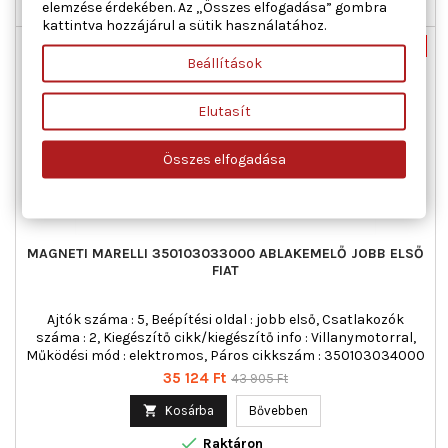
elemzése érdekében. Az „Összes elfogadása” gombra

Utolsó tételek a raktáron
kattintva hozzájárul a sütik használatához.
Új
-20%
Beállítások
Akciós!
Elutasít
Összes elfogadása
MAGNETI MARELLI 350103033000 ABLAKEMELŐ JOBB ELSŐ
FIAT
Ajtók száma : 5, Beépítési oldal : jobb első, Csatlakozók
száma : 2, Kiegészítő cikk/kiegészítő info : Villanymotorral,
Működési mód : elektromos, Páros cikkszám : 350103034000
Ár
Normál
35 124 Ft
43 905 Ft
ár

Kosárba
Bővebben

Raktáron