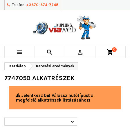
Telefon:
+3670-674-7745
0



shopping_cart
Kezdőlap
Keresési eredmények
7747050 ALKATRÉSZEK
Jelentkezz be! Válassz autótípust a
megfelelő alkatrészek listázásához!
