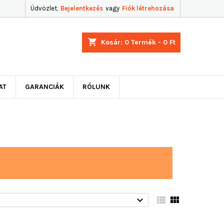
Üdvözlet,
Bejelentkezés
vagy
Fiók létrehozása
shopping_cart
Kosár:
0
Termék - 0 Ft
AT
GARANCIÁK
RÓLUNK


