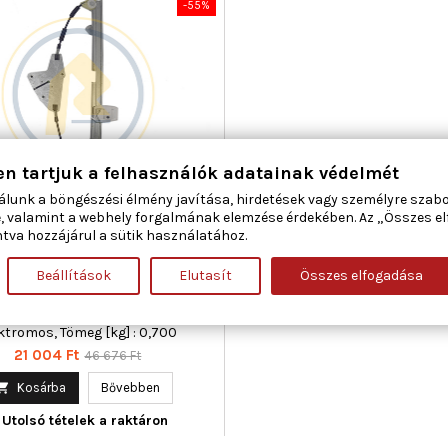
-55%
en tartjuk a felhasználók adatainak védelmét
álunk a böngészési élmény javítása, hirdetések vagy személyre szab
LCAR 01.1203 ABLAKEMELŐ BAL
, valamint a webhely forgalmának elemzése érdekében. Az „Összes e
ELSŐ FIAT LANCIA
tva hozzájárul a sütik használatához.
Beállítások
Elutasít
Összes elfogadása
áma : 4, Beépítési oldal : bal első,
gészítő cikk/kiegészítő info :
nymotor nélkül, Működési mód :
ktromos, Tömeg [kg] : 0,700
Ár
Normál
21 004 Ft
46 676 Ft
ár

Kosárba
Bővebben
Utolsó tételek a raktáron