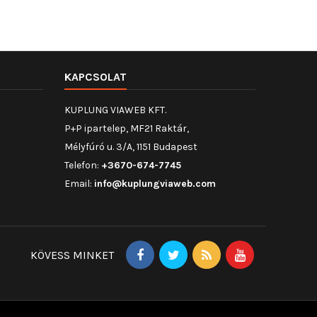
KAPCSOLAT
KUPLUNG VIAWEB KFT.
P+P ipartelep, MF21 Raktár,
Mélyfúró u. 3/A, 1151 Budapest
Telefon:
+3670-674-7745
Email:
info@kuplungviaweb.com
KÖVESS MINKET