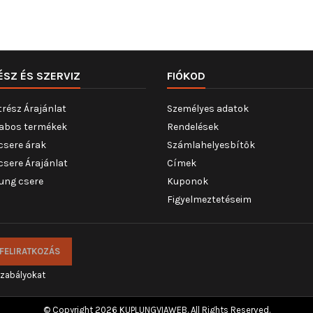
ÉSZ ÉS SZERVIZ
FIÓKOD
trész Árajánlat
Személyes adatok
abos termékek
Rendelések
csere árak
Számlahelyesbítők
csere Árajánlat
Címek
ung csere
Kuponok
Figyelmeztetéseim
szabályokat
© Copyright 2026 KUPLUNGVIAWEB. All Rights Reserved.