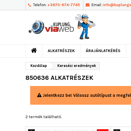
Telefon:
+3670-674-7745
Email:
info@kuplung
ALKATRÉSZEK
ÁRAJÁNLATKÉRÉS
Kezdőlap
Keresési eredmények
850636 ALKATRÉSZEK
Jelentkezz be! Válassz autótípust a megfel
2 termék található.