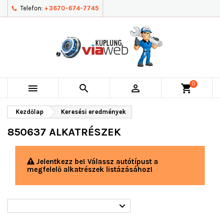
Telefon:
+3670-674-7745
0



shopping_cart
Kezdőlap
Keresési eredmények
850637 ALKATRÉSZEK
Jelentkezz be! Válassz autótípust a
megfelelő alkatrészek listázásához!
