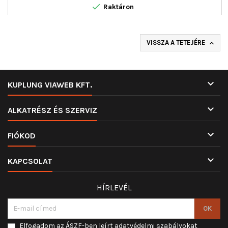

Raktáron
VISSZA A TETEJÉRE


KUPLUNG VIAWEB KFT.

ALKATRÉSZ ÉS SZERVIZ

FIÓKOD

KAPCSOLAT
HÍRLEVÉL
Elfogadom az ÁSZF-ben leírt adatvédelmi szabályokat