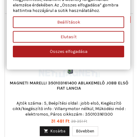
elemzése érdekében. Az „Összes elfogadása” gombra

Raktáron
kattintva hozzájárul a sütik használatához.
Új
-20%
Beállítások
Akciós!
Elutasít
Összes elfogadása
MAGNETI MARELLI 350103161400 ABLAKEMELŐ JOBB ELSŐ
FIAT LANCIA
Ajtók száma : 5, Beépítési oldal : jobb első, Kiegészítő
cikk/kiegészítő info : Villanymotor nélkül, Működési mód :
elektromos, Páros cikkszám : 350103161300
Ár
Normál
31 481 Ft
39 351 Ft
ár

Kosárba
Bővebben