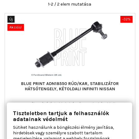
1-2 / 2 elem mutatása
Új
-32%
Akciós!
BLUE PRINT ADN18550 RÚD/KAR, STABILIZÁTOR
HÁTSÓTENGELY, KÉTOLDALI INFINITI NISSAN
Anyag : Acél, Beépítési oldal : hátsótengely, kétoldali, Hossz
[mm] : 223,5, Kulcsnyílás : 17, Külső átmérő [mm] : 10,0, Külső
Tiszteletben tartjuk a felhasználók
menet [mm] : M10 x 1,25, Menethossz [mm] : 22,5, OE-számhoz
adatainak védelmét
: 56260-41G11, Rúd/kar : kapcsolórúd, Tömeg [kg] : 0,292
Sütiket használunk a böngészési élmény javítása,
Ár
Normál
7 797 Ft
11 467 Ft
hirdetések vagy személyre szabott tartalom
ár

Kosárba
Bővebben
megjelenítése, valamint a webhely forgalmának