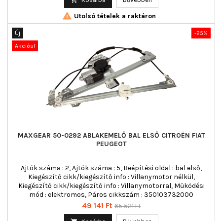

Utolsó tételek a raktáron
Új
-25%
Akciós!
MAXGEAR 50-0292 ABLAKEMELŐ BAL ELSŐ CITROËN FIAT
PEUGEOT
Ajtók száma : 2, Ajtók száma : 5, Beépítési oldal : bal első,
Kiegészítő cikk/kiegészítő info : Villanymotor nélkül,
Kiegészítő cikk/kiegészítő info : Villanymotorral, Működési
mód : elektromos, Páros cikkszám : 350103732000
Ár
Normál
49 141 Ft
65 521 Ft
ár