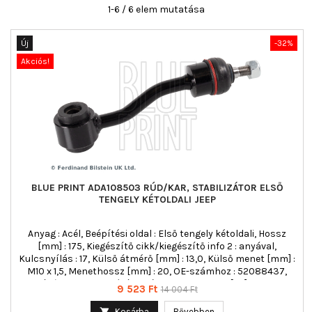
1-6 / 6 elem mutatása
Új
-32%
Akciós!
BLUE PRINT ADA108503 RÚD/KAR, STABILIZÁTOR ELSŐ
TENGELY KÉTOLDALI JEEP
Anyag : Acél, Beépítési oldal : Első tengely kétoldali, Hossz
[mm] : 175, Kiegészítő cikk/kiegészítő info 2 : anyával,
Kulcsnyílás : 17, Külső átmérő [mm] : 13,0, Külső menet [mm] :
M10 x 1,5, Menethossz [mm] : 20, OE-számhoz : 52088437,
Rúd/kar : kapcsolórúd, Szín : fekete, Tömeg [kg] : 0,436
Ár
Normál
9 523 Ft
14 004 Ft
ár

Kosárba
Bővebben