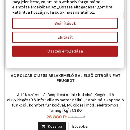
megjelenítése, valamint a webhely forgalmának

Utolsó tételek a raktáron
elemzése érdekében. Az „Összes elfogadása” gombra
kattintva hozzájárul a sütik használatához.
Új
-55%
Beállítások
Akciós!
Elutasít
Összes elfogadása
AC ROLCAR 01.1755 ABLAKEMELŐ BAL ELSŐ CITROËN FIAT
PEUGEOT
Ajtók száma : 2, Beépítési oldal : bal első, Kiegészítő
cikk/kiegészítő info : Villanymotor nélkül, Kombinált kapcsoló
funkció : komfort funkcióval, Működési mód : elektromos,
Tömeg [kg] : 1,380
Ár
Normál
26 880 Ft
59 733 Ft
ár

Kosárba
Bővebben