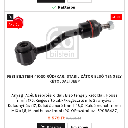

Raktáron
Új
-40%
Akciós!
FEBI BILSTEIN 41020 RÚD/KAR, STABILIZÁTOR ELSŐ TENGELY
KÉTOLDALI JEEP
Anyag : Acél, Beépítési oldal : Első tengely kétoldali, Hossz
[mm] : 175, Kiegészítő cikk/kiegészítő info 2 : anyával,
Kulcsnyílás : 17, Külső átmérő [mm] : 13,0, Külső menet [mm] :
M10 x 1,5, Menethossz [mm] : 20, OE-számhoz : 52088437,
Rúd/kar : kapcsolórúd, Szín : fekete, Tömeg [kg] : 0,41
Ár
Normál
9 579 Ft
15 965 Ft
ár

Kosárba
Bővebben