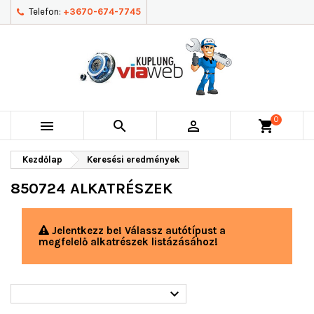
Telefon:
+3670-674-7745
0



shopping_cart
Kezdőlap
Keresési eredmények
850724 ALKATRÉSZEK
Jelentkezz be! Válassz autótípust a
megfelelő alkatrészek listázásához!
