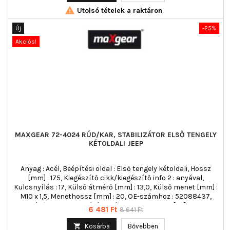

Utolsó tételek a raktáron
Új
-25%
Akciós!
MAXGEAR 72-4024 RÚD/KAR, STABILIZÁTOR ELSŐ TENGELY
KÉTOLDALI JEEP
Anyag : Acél, Beépítési oldal : Első tengely kétoldali, Hossz
[mm] : 175, Kiegészítő cikk/kiegészítő info 2 : anyával,
Kulcsnyílás : 17, Külső átmérő [mm] : 13,0, Külső menet [mm] :
M10 x 1,5, Menethossz [mm] : 20, OE-számhoz : 52088437,
Rúd/kar : kapcsolórúd, Szín : fekete, Tömeg [kg] : 0,41
Ár
Normál
6 481 Ft
8 641 Ft
ár

Kosárba
Bővebben