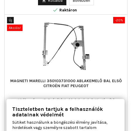

Kosárba
Bővebben

Raktáron
Új
-20%
Akciós!
MAGNETI MARELLI 350103731000 ABLAKEMELŐ BAL ELSŐ
CITROËN FIAT PEUGEOT
Ajtók száma : 5, Beépítési oldal : bal első, Kiegészítő
cikk/kiegészítő info : Villanymotor nélkül, Működési mód :
Tiszteletben tartjuk a felhasználók
elektromos, Páros cikkszám : 350103732000
adatainak védelmét
Ár
Normál
49 037 Ft
61 297 Ft
Sütiket használunk a böngészési élmény javítása,
ár

Kosárba
Bővebben
hirdetések vagy személyre szabott tartalom