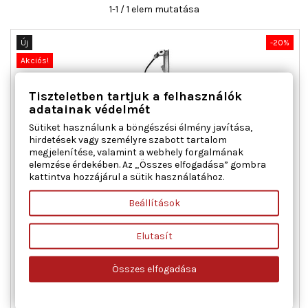
1-1 / 1 elem mutatása
Új
-20%
Akciós!
Tiszteletben tartjuk a felhasználók
adatainak védelmét
Sütiket használunk a böngészési élmény javítása,
hirdetések vagy személyre szabott tartalom
megjelenítése, valamint a webhely forgalmának
elemzése érdekében. Az „Összes elfogadása” gombra
kattintva hozzájárul a sütik használatához.
MAGNETI MARELLI 350103736000 ABLAKEMELŐ JOBB ELSŐ
CITROËN FIAT PEUGEOT
Beállítások
Ajtók száma : 2, Beépítési oldal : jobb első, Kiegészítő
Elutasít
cikk/kiegészítő info : Villanymotor nélkül, Működési mód :
elektromos, Páros cikkszám : 350103735000
Összes elfogadása
Ár
Normál
28 101 Ft
35 127 Ft
ár

Kosárba
Bővebben