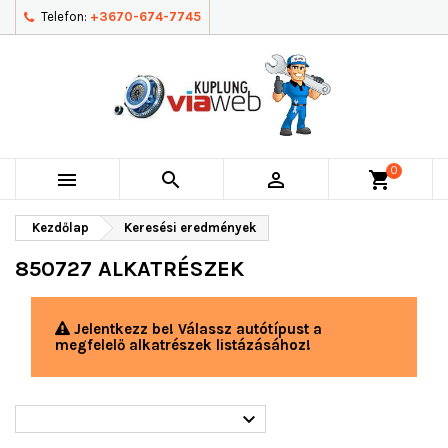
Telefon:
+3670-674-7745
0



shopping_cart
Kezdőlap
Keresési eredmények
850727 ALKATRÉSZEK
Jelentkezz be! Válassz autótípust a
megfelelő alkatrészek listázásához!
