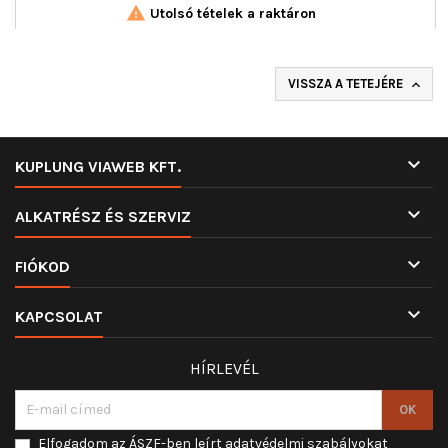

Utolsó tételek a raktáron
VISSZA A TETEJÉRE


KUPLUNG VIAWEB KFT.

ALKATRÉSZ ÉS SZERVIZ

FIÓKOD

KAPCSOLAT
HÍRLEVÉL
Elfogadom az ÁSZF-ben leírt adatvédelmi szabályokat