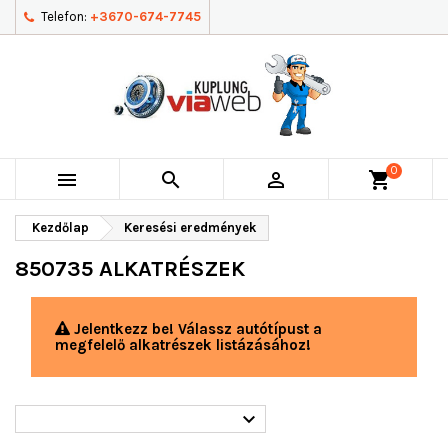
Telefon:
+3670-674-7745
0



shopping_cart
Kezdőlap
Keresési eredmények
850735 ALKATRÉSZEK
Jelentkezz be! Válassz autótípust a
megfelelő alkatrészek listázásához!
