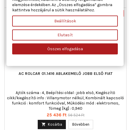

Nincs-készleten
elemzése érdekében. Az „Összes elfogadása” gombra
kattintva hozzájárul a sütik használatához.
Új
-55%
Beállítások
Akciós!
Elutasít
Összes elfogadása
AC ROLCAR 01.1416 ABLAKEMELŐ JOBB ELSŐ FIAT
Ajtók száma : 4, Beépítési oldal : jobb első, Kiegészítő
cikk/kiegészítő info : Villanymotor nélkül, Kombinált kapcsoló
funkció : komfort funkcióval, Működési mód : elektromos,
Tömeg [kg] : 0,940
Ár
Normál
25 436 Ft
56 524 Ft
ár

Kosárba
Bővebben