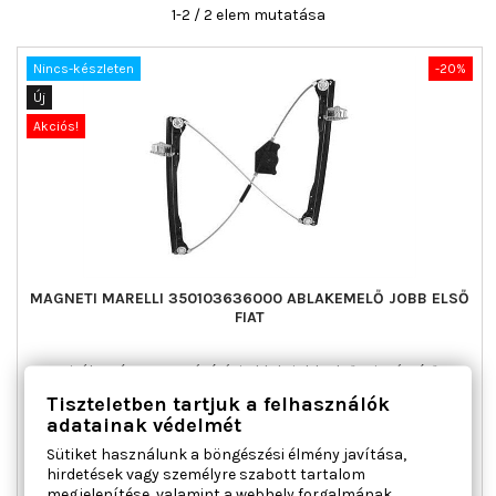
1-2 / 2 elem mutatása
Nincs-készleten
-20%
Új
Akciós!
MAGNETI MARELLI 350103636000 ABLAKEMELŐ JOBB ELSŐ
FIAT
Ajtók száma : 5, Beépítési oldal : jobb első, Kiegészítő
cikk/kiegészítő info : Villanymotor nélkül, Működési mód :
Tiszteletben tartjuk a felhasználók
elektromos, Páros cikkszám : 350103635000
adatainak védelmét
Ár
Normál
46 536 Ft
58 170 Ft
Sütiket használunk a böngészési élmény javítása,
ár

Kosárba
Bővebben
hirdetések vagy személyre szabott tartalom
megjelenítése, valamint a webhely forgalmának