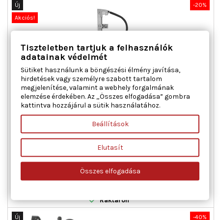
Új
-20%
Akciós!
Tiszteletben tartjuk a felhasználók
adatainak védelmét
Sütiket használunk a böngészési élmény javítása,
hirdetések vagy személyre szabott tartalom
megjelenítése, valamint a webhely forgalmának
elemzése érdekében. Az „Összes elfogadása” gombra
kattintva hozzájárul a sütik használatához.
MAGNETI MARELLI 350103744000 ABLAKEMELŐ JOBB ELSŐ
ABARTH FIAT
Beállítások
Ajtók száma : 3, Beépítési oldal : jobb első, Csatlakozók
Elutasít
száma : 2, Kiegészítő cikk/kiegészítő info : Villanymotorral,
Működési mód : elektromos, Páros cikkszám : 350103743000
Ár
Normál
39 151 Ft
48 939 Ft
Összes elfogadása
ár

Kosárba
Bővebben

Raktáron
Új
-40%