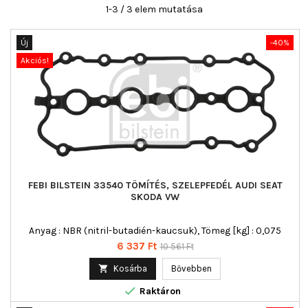
1-3 / 3 elem mutatása
Új
-40%
Akciós!
FEBI BILSTEIN 33540 TÖMÍTÉS, SZELEPFEDÉL AUDI SEAT
SKODA VW
Anyag : NBR (nitril-butadién-kaucsuk), Tömeg [kg] : 0,075
Ár
Normál
6 337 Ft
10 561 Ft
ár

Kosárba
Bővebben

Raktáron