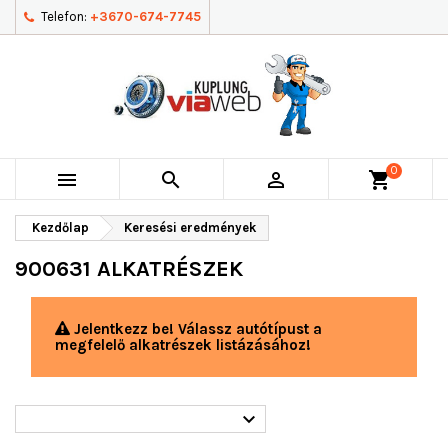
Telefon:
+3670-674-7745
0



shopping_cart
Kezdőlap
Keresési eredmények
900631 ALKATRÉSZEK
Jelentkezz be! Válassz autótípust a
megfelelő alkatrészek listázásához!
