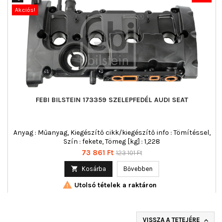
Akciós!
FEBI BILSTEIN 173359 SZELEPFEDÉL AUDI SEAT
Anyag : Műanyag, Kiegészítő cikk/kiegészítő info : Tömítéssel,
Szín : fekete, Tömeg [kg] : 1,228
Ár
Normál
73 861 Ft
123 101 Ft
ár

Kosárba
Bővebben

Utolsó tételek a raktáron
VISSZA A TETEJÉRE
