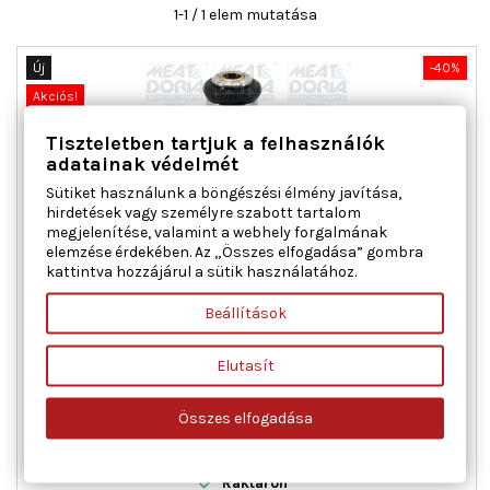
1-1 / 1 elem mutatása
Új
-40%
Akciós!
Tiszteletben tartjuk a felhasználók
adatainak védelmét
Sütiket használunk a böngészési élmény javítása,
hirdetések vagy személyre szabott tartalom
megjelenítése, valamint a webhely forgalmának
elemzése érdekében. Az „Összes elfogadása” gombra
kattintva hozzájárul a sütik használatához.
MEAT & DORIA 75112127 BEFECSKENDEZŐ SZELEP FORD
Beállítások
Elutasít
Csatlakozó ház forma : négyszögletes, Üzemanyagfajta :
Benzin
Ár
Normál
26 030 Ft
43 384 Ft
Összes elfogadása
ár

Kosárba
Bővebben

Raktáron