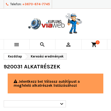
Telefon:
+3670-674-7745
0



shopping_cart
Kezdőlap
Keresési eredmények
920031 ALKATRÉSZEK
Jelentkezz be! Válassz autótípust a
megfelelő alkatrészek listázásához!
