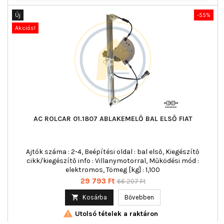
Új
-55%
Akciós!
AC ROLCAR 01.1807 ABLAKEMELŐ BAL ELSŐ FIAT
Ajtók száma : 2-4, Beépítési oldal : bal első, Kiegészítő
cikk/kiegészítő info : Villanymotorral, Működési mód :
elektromos, Tömeg [kg] : 1,100
Ár
Normál
29 793 Ft
66 207 Ft
ár

Kosárba
Bővebben

Utolsó tételek a raktáron