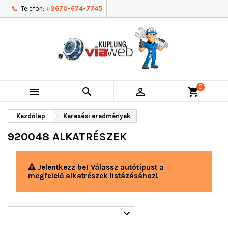
Telefon:
+3670-674-7745
0



shopping_cart
Kezdőlap
Keresési eredmények
920048 ALKATRÉSZEK
Jelentkezz be! Válassz autótípust a
megfelelő alkatrészek listázásához!
