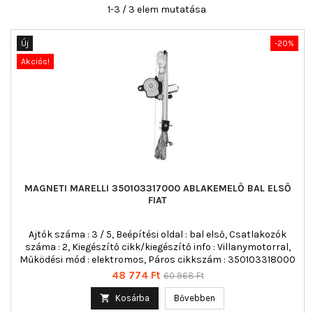
1-3 / 3 elem mutatása
Új
-20%
Akciós!
MAGNETI MARELLI 350103317000 ABLAKEMELŐ BAL ELSŐ
FIAT
Ajtók száma : 3 / 5, Beépítési oldal : bal első, Csatlakozók
száma : 2, Kiegészítő cikk/kiegészítő info : Villanymotorral,
Működési mód : elektromos, Páros cikkszám : 350103318000
Ár
Normál
48 774 Ft
60 968 Ft
ár

Kosárba
Bővebben