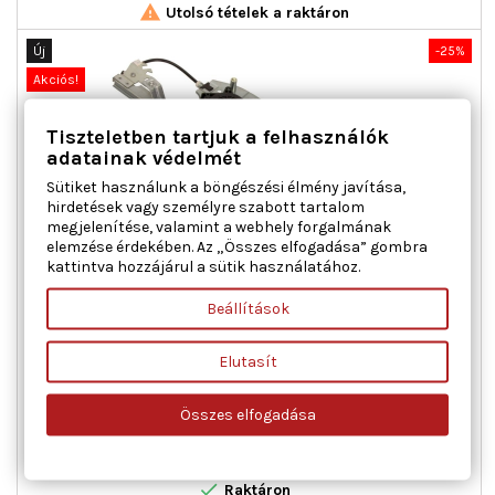

Utolsó tételek a raktáron
Új
-25%
Akciós!
Tiszteletben tartjuk a felhasználók
adatainak védelmét
Sütiket használunk a böngészési élmény javítása,
hirdetések vagy személyre szabott tartalom
megjelenítése, valamint a webhely forgalmának
elemzése érdekében. Az „Összes elfogadása” gombra
kattintva hozzájárul a sütik használatához.
MAXGEAR 50-0296 ABLAKEMELŐ BAL ELSŐ FIAT
Beállítások
Ajtók száma : 3 / 5, Beépítési oldal : bal első, Csatlakozók
Elutasít
száma : 2, Kiegészítő cikk/kiegészítő info : Villanymotorral,
Működési mód : elektromos, Páros cikkszám : 350103318000
Összes elfogadása
Ár
Normál
23 300 Ft
31 067 Ft
ár

Kosárba
Bővebben

Raktáron