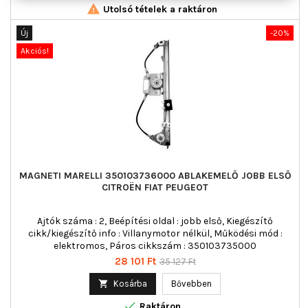

Utolsó tételek a raktáron
Új
-20%
Akciós!
MAGNETI MARELLI 350103736000 ABLAKEMELŐ JOBB ELSŐ
CITROËN FIAT PEUGEOT
Ajtók száma : 2, Beépítési oldal : jobb első, Kiegészítő
cikk/kiegészítő info : Villanymotor nélkül, Működési mód :
elektromos, Páros cikkszám : 350103735000
Ár
Normál
28 101 Ft
35 127 Ft
ár

Kosárba
Bővebben

Raktáron