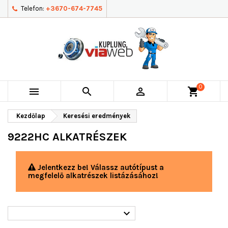
Telefon:
+3670-674-7745
0



shopping_cart
Kezdőlap
Keresési eredmények
9222HC ALKATRÉSZEK
Jelentkezz be! Válassz autótípust a
megfelelő alkatrészek listázásához!
