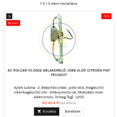
1-3 / 3 elem mutatása
Új
-55%
Akciós!
AC ROLCAR 01.0502 ABLAKEMELŐ JOBB ELSŐ CITROËN FIAT
PEUGEOT
Ajtók száma : 2, Beépítési oldal : jobb első, Kiegészítő
cikk/kiegészítő info : Villanymotorral, Működési mód :
elektromos, Tömeg [kg] : 1,200
Ár
Normál
30 454 Ft
67 675 Ft
ár

Kosárba
Bővebben