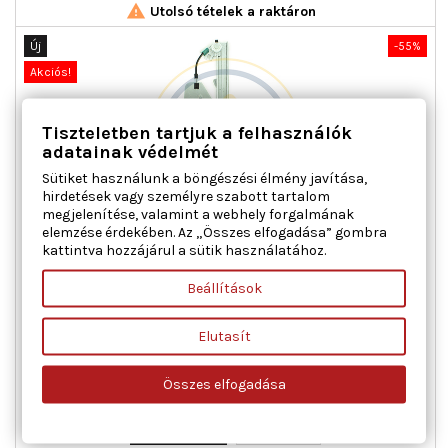

Utolsó tételek a raktáron
Új
-55%
Akciós!
Tiszteletben tartjuk a felhasználók
adatainak védelmét
Sütiket használunk a böngészési élmény javítása,
hirdetések vagy személyre szabott tartalom
megjelenítése, valamint a webhely forgalmának
elemzése érdekében. Az „Összes elfogadása” gombra
kattintva hozzájárul a sütik használatához.
AC ROLCAR 01.0506 ABLAKEMELŐ JOBB ELSŐ CITROËN FIAT
PEUGEOT
Beállítások
Ajtók száma : 2, Beépítési oldal : jobb első, Kiegészítő
Elutasít
cikk/kiegészítő info : Villanymotorral, Kombinált kapcsoló
funkció : komfort funkcióval, Működési mód : elektromos,
Tömeg [kg] : 1,200, Tömeg [kg] : 1,360
Összes elfogadása
Ár
Normál
65 376 Ft
145 280 Ft
ár

Kosárba
Bővebben