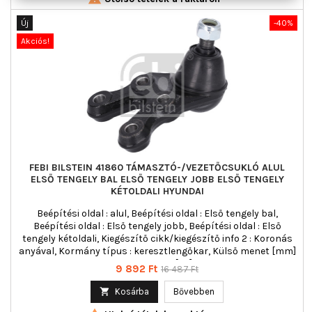
Új
-40%
Akciós!
FEBI BILSTEIN 41860 TÁMASZTÓ-/VEZETŐCSUKLÓ ALUL
ELSŐ TENGELY BAL ELSŐ TENGELY JOBB ELSŐ TENGELY
KÉTOLDALI HYUNDAI
Beépítési oldal : alul, Beépítési oldal : Első tengely bal,
Beépítési oldal : Első tengely jobb, Beépítési oldal : Első
tengely kétoldali, Kiegészítő cikk/kiegészítő info 2 : Koronás
anyával, Kormány típus : keresztlengőkar, Külső menet [mm]
: M16 x 1,5, Tömeg [kg] : 1,38
Ár
Normál
9 892 Ft
16 487 Ft
ár

Kosárba
Bővebben