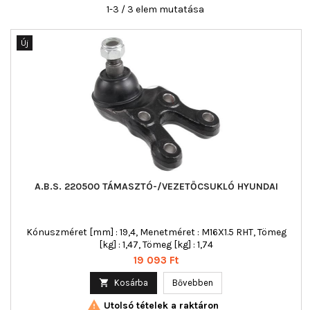
1-3 / 3 elem mutatása
Új
A.B.S. 220500 TÁMASZTÓ-/VEZETŐCSUKLÓ HYUNDAI
Kónuszméret [mm] : 19,4, Menetméret : M16X1.5 RHT, Tömeg
[kg] : 1,47, Tömeg [kg] : 1,74
Ár
19 093 Ft

Kosárba
Bővebben

Utolsó tételek a raktáron