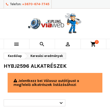
Telefon:
+3670-674-7745
0



shopping_cart
Kezdőlap
Keresési eredmények
HYBJ2596 ALKATRÉSZEK
Jelentkezz be! Válassz autótípust a
megfelelő alkatrészek listázásához!
