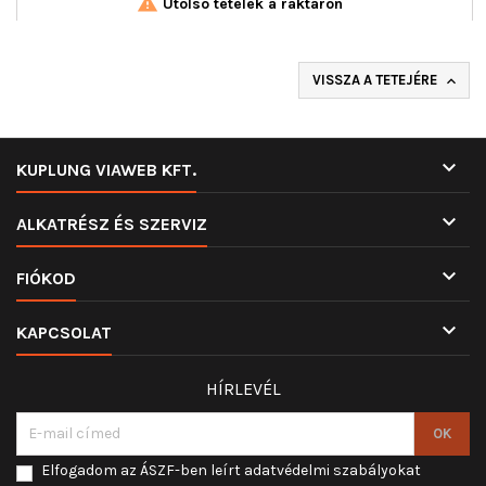

Utolsó tételek a raktáron
VISSZA A TETEJÉRE


KUPLUNG VIAWEB KFT.

ALKATRÉSZ ÉS SZERVIZ

FIÓKOD

KAPCSOLAT
HÍRLEVÉL
Elfogadom az ÁSZF-ben leírt adatvédelmi szabályokat