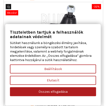
Új
-32%
Akciós!
Tiszteletben tartjuk a felhasználók
adatainak védelmét
Sütiket használunk a böngészési élmény javítása,
hirdetések vagy személyre szabott tartalom
megjelenítése, valamint a webhely forgalmának
elemzése érdekében. Az „Összes elfogadása” gombra
BLUE PRINT ADG08643 TÁMASZTÓ-/VEZETŐCSUKLÓ ALUL
ELSŐ TENGELY BAL ELSŐ TENGELY JOBB ELSŐ TENGELY
kattintva hozzájárul a sütik használatához.
KÉTOLDALI HYUNDAI
Beállítások
Beépítési oldal : alul, Beépítési oldal : Első tengely bal,
Beépítési oldal : Első tengely jobb, Beépítési oldal : Első
tengely kétoldali, Kiegészítő cikk/kiegészítő info 2 : Koronás
Elutasít
anyával, Kormány típus : keresztlengőkar, Külső menet [mm]
: M16 x 1,5, Tömeg [kg] : 1,430
Ár
Normál
12 974 Ft
19 079 Ft
Összes elfogadása
ár

Kosárba
Bővebben

Utolsó tételek a raktáron