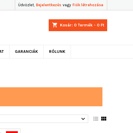
Üdvözlet,
Bejelentkezés
vagy
Fiók létrehozása
shopping_cart
Kosár:
0
Termék - 0 Ft
AT
GARANCIÁK
RÓLUNK


