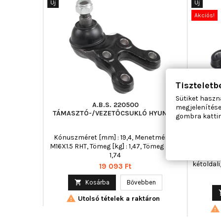
Új
Új
Akciós!
Tiszteletb
Sütiket haszn
A.B.S. 220500
megjelenítése
TÁMASZTÓ-/VEZETŐCSUKLÓ HYUNDAI
TÁMASZ
gombra kattin
TENGEL
TE
Kónuszméret [mm] : 19,4, Menetméret :
Beépítési
M16X1.5 RHT, Tömeg [kg] : 1,47, Tömeg [kg] :
tengely 
1,74
jobb,
kétoldali
Ár
19 093 Ft
: Kor
keresztl

Kosárba
Bővebben

Utolsó tételek a raktáron
