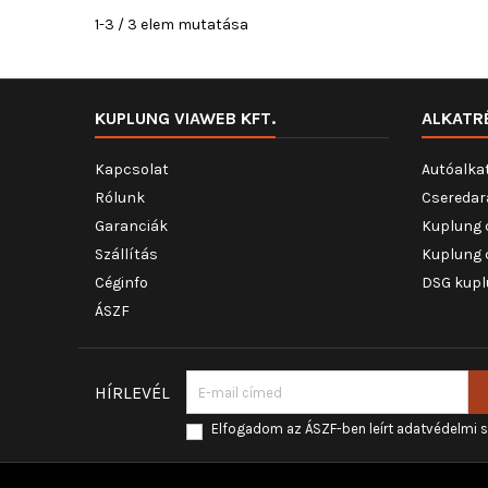
1-3 / 3 elem mutatása
KUPLUNG VIAWEB KFT.
ALKATR
Kapcsolat
Autóalka
Rólunk
Cseredar
Garanciák
Kuplung 
Szállítás
Kuplung 
Céginfo
DSG kupl
ÁSZF
HÍRLEVÉL
Elfogadom az ÁSZF-ben leírt adatvédelmi 