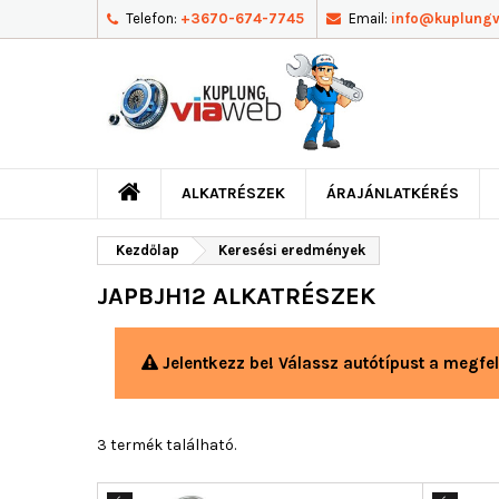
Telefon:
+3670-674-7745
Email:
info@kuplung
ALKATRÉSZEK
ÁRAJÁNLATKÉRÉS
Kezdőlap
Keresési eredmények
JAPBJH12 ALKATRÉSZEK
Jelentkezz be! Válassz autótípust a megfel
3 termék található.