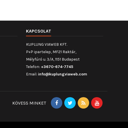
KAPCSOLAT
KUPLUNG VIAWEB KFT.
P+P ipartelep, MF21 Raktár,
Mélyfúró u. 3/A, 1151 Budapest
Telefon:
+3670-674-7745
Email:
info@kuplungviaweb.com
KÖVESS MINKET