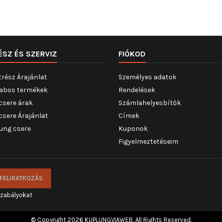
ÉSZ ÉS SZERVIZ
FIÓKOD
trész Árajánlat
Személyes adatok
abos termékek
Rendelések
csere árak
Számlahelyesbítők
csere Árajánlat
Címek
ung csere
Kuponok
Figyelmeztetéseim
szabályokat
© Copyright 2026 KUPLUNGVIAWEB. All Rights Reserved.