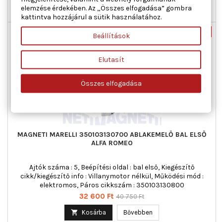
elemzése érdekében. Az „Összes elfogadása” gombra

Utolsó tételek a raktáron
kattintva hozzájárul a sütik használatához.
Új
-20%
Beállítások
Akciós!
Elutasít
Összes elfogadása
MAGNETI MARELLI 350103130700 ABLAKEMELŐ BAL ELSŐ
ALFA ROMEO
Ajtók száma : 5, Beépítési oldal : bal első, Kiegészítő
cikk/kiegészítő info : Villanymotor nélkül, Működési mód :
elektromos, Páros cikkszám : 350103130800
Ár
Normál
32 600 Ft
40 750 Ft
ár

Kosárba
Bővebben