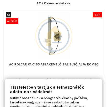
1-2 / 2 elem mutatása
Új
-55%
Akciós!
AC ROLCAR 01.0165 ABLAKEMELŐ BAL ELSŐ ALFA ROMEO
Ajtók száma : 4, Beépítési oldal : bal első, Kiegészítő
cikk/kiegészítő info : Villanymotor nélkül, Kombinált kapcsoló
Tiszteletben tartjuk a felhasználók
funkció : komfort funkcióval, Működési mód : elektromos,
adatainak védelmét
Tömeg [kg] : 0,670
Sütiket használunk a böngészési élmény javítása,
Ár
Normál
25 991 Ft
57 758 Ft
hirdetések vagy személyre szabott tartalom
ár

Kosárba
Bővebben
megjelenítése, valamint a webhely forgalmának