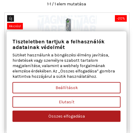
1-1 / 1 elem mutatása
Új
-20%
Akciós!
Tiszteletben tartjuk a felhasználók
adatainak védelmét
Sütiket használunk a böngészési élmény javítása,
hirdetések vagy személyre szabott tartalom
megjelenítése, valamint a webhely forgalmának
elemzése érdekében. Az „Összes elfogadása” gombra
kattintva hozzájárul a sütik használatához.
MAGNETI MARELLI 350103161400 ABLAKEMELŐ JOBB ELSŐ
FIAT LANCIA
Beállítások
Ajtók száma : 5, Beépítési oldal : jobb első, Kiegészítő
Elutasít
cikk/kiegészítő info : Villanymotor nélkül, Működési mód :
elektromos, Páros cikkszám : 350103161300
Összes elfogadása
Ár
Normál
31 481 Ft
39 351 Ft
ár

Kosárba
Bővebben