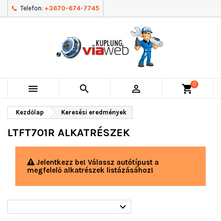
Telefon:
+3670-674-7745
0



shopping_cart
Kezdőlap
Keresési eredmények
LTFT701R ALKATRÉSZEK
Jelentkezz be! Válassz autótípust a
megfelelő alkatrészek listázásához!
