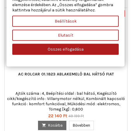

Nincs-készleten
elemzése érdekében. Az „Összes elfogadása” gombra
kattintva hozzájárul a sütik használatához.
Nincs-készleten
-55%
Beállítások
Új
Akciós!
Elutasít
Összes elfogadása
AC ROLCAR 01.1823 ABLAKEMELŐ BAL HÁTSÓ FIAT
Ajtók száma : 4, Beépítési oldal : bal hátsó, Kiegészítő
cikk/kiegészítő info : Villanymotor nélkül, Kombinált kapcsoló
funkció : komfort funkcióval, Működési mód : elektromos,
Tömeg [kg] : 0,600
Ár
Normál
22 140 Ft
49 199 Ft
ár

Kosárba
Bővebben