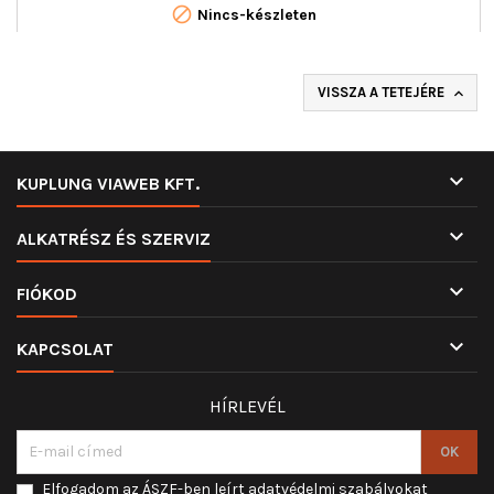

Nincs-készleten
VISSZA A TETEJÉRE


KUPLUNG VIAWEB KFT.

ALKATRÉSZ ÉS SZERVIZ

FIÓKOD

KAPCSOLAT
HÍRLEVÉL
Elfogadom az ÁSZF-ben leírt adatvédelmi szabályokat