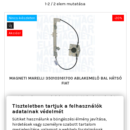
1-2 / 2 elem mutatása
Nincs-készleten
-20%
Új
Akciós!
MAGNETI MARELLI 350103161700 ABLAKEMELŐ BAL HÁTSÓ
FIAT
Ajtók száma : 5, Beépítési oldal : bal hátsó, Kiegészítő
cikk/kiegészítő info : Villanymotor nélkül, Működési mód :
Tiszteletben tartjuk a felhasználók
elektromos, Páros cikkszám : 350103161800
adatainak védelmét
Ár
Normál
41 455 Ft
51 819 Ft
Sütiket használunk a böngészési élmény javítása,
ár

Kosárba
Bővebben
hirdetések vagy személyre szabott tartalom
megjelenítése, valamint a webhely forgalmának