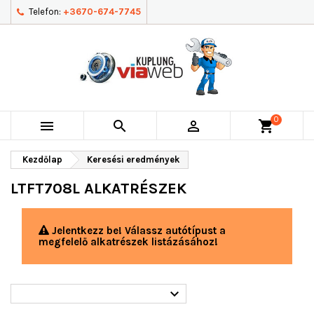
Telefon:
+3670-674-7745
0



shopping_cart
Kezdőlap
Keresési eredmények
LTFT708L ALKATRÉSZEK
Jelentkezz be! Válassz autótípust a
megfelelő alkatrészek listázásához!
