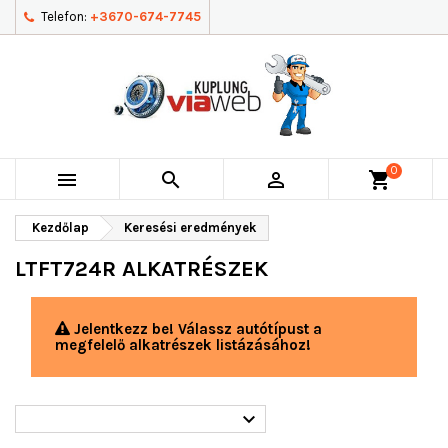
Telefon:
+3670-674-7745
0



shopping_cart
Kezdőlap
Keresési eredmények
LTFT724R ALKATRÉSZEK
Jelentkezz be! Válassz autótípust a
megfelelő alkatrészek listázásához!
