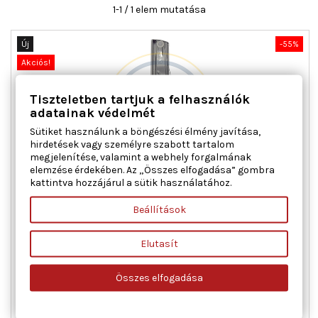
1-1 / 1 elem mutatása
Új
-55%
Akciós!
Tiszteletben tartjuk a felhasználók
adatainak védelmét
Sütiket használunk a böngészési élmény javítása,
hirdetések vagy személyre szabott tartalom
megjelenítése, valamint a webhely forgalmának
elemzése érdekében. Az „Összes elfogadása” gombra
kattintva hozzájárul a sütik használatához.
AC ROLCAR 01.1514 ABLAKEMELŐ JOBB ELSŐ FIAT
Beállítások
Ajtók száma : 4, Beépítési oldal : jobb első, Kiegészítő
Elutasít
cikk/kiegészítő info : Villanymotor nélkül, Működési mód :
elektromos, Tömeg [kg] : 0,776
Összes elfogadása
Ár
Normál
15 276 Ft
33 947 Ft
ár

Kosárba
Bővebben