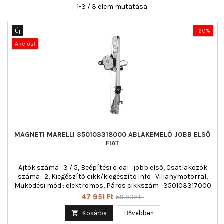
1-3 / 3 elem mutatása
Új
-20%
Akciós!
MAGNETI MARELLI 350103318000 ABLAKEMELŐ JOBB ELSŐ
FIAT
Ajtók száma : 3 / 5, Beépítési oldal : jobb első, Csatlakozók
száma : 2, Kiegészítő cikk/kiegészítő info : Villanymotorral,
Működési mód : elektromos, Páros cikkszám : 350103317000
Ár
Normál
47 951 Ft
59 939 Ft
ár

Kosárba
Bővebben