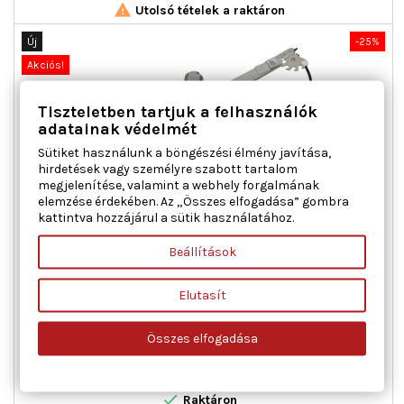

Utolsó tételek a raktáron
Új
-25%
Akciós!
Tiszteletben tartjuk a felhasználók
adatainak védelmét
Sütiket használunk a böngészési élmény javítása,
hirdetések vagy személyre szabott tartalom
megjelenítése, valamint a webhely forgalmának
elemzése érdekében. Az „Összes elfogadása” gombra
kattintva hozzájárul a sütik használatához.
MAXGEAR 50-0297 ABLAKEMELŐ JOBB ELSŐ FIAT
Beállítások
Ajtók száma : 3 / 5, Beépítési oldal : jobb első, Csatlakozók
Elutasít
száma : 2, Kiegészítő cikk/kiegészítő info : Villanymotorral,
Működési mód : elektromos, Páros cikkszám : 350103317000
Összes elfogadása
Ár
Normál
23 382 Ft
31 176 Ft
ár

Kosárba
Bővebben

Raktáron