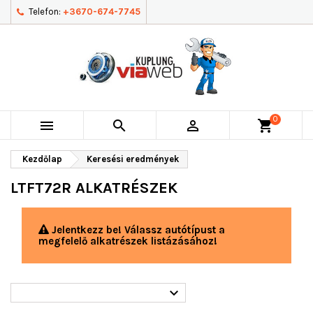
Telefon:
+3670-674-7745
0



shopping_cart
Kezdőlap
Keresési eredmények
LTFT72R ALKATRÉSZEK
Jelentkezz be! Válassz autótípust a
megfelelő alkatrészek listázásához!
