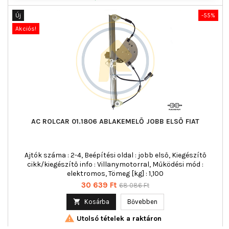
Új
-55%
Akciós!
AC ROLCAR 01.1806 ABLAKEMELŐ JOBB ELSŐ FIAT
Ajtók száma : 2-4, Beépítési oldal : jobb első, Kiegészítő
cikk/kiegészítő info : Villanymotorral, Működési mód :
elektromos, Tömeg [kg] : 1,100
Ár
Normál
30 639 Ft
68 086 Ft
ár

Kosárba
Bővebben

Utolsó tételek a raktáron