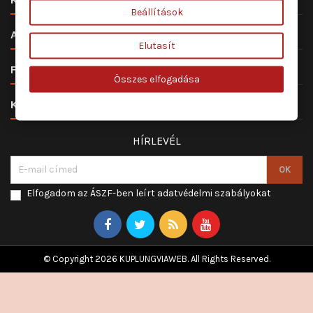
Beállítások

ALKATRÉSZ ÉS SZERVIZ
Elutasít

FIÓKOD
Összes elfogadása

KAPCSOLAT
HÍRLEVÉL
Elfogadom az ÁSZF-ben leírt adatvédelmi szabályokat
© Copyright 2026 KUPLUNGVIAWEB. All Rights Reserved.