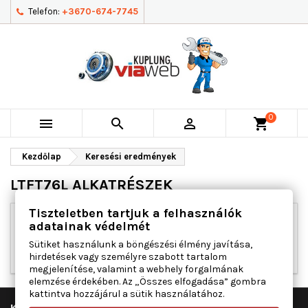
Telefon:
+3670-674-7745
0



shopping_cart
Kezdőlap
Keresési eredmények
LTFT76L ALKATRÉSZEK
Tiszteletben tartjuk a felhasználók
adatainak védelmét
Elnézést kérünk a kellemetlenségért!
Sütiket használunk a böngészési élmény javítása,
Végezd el újra a keresést
hirdetések vagy személyre szabott tartalom
megjelenítése, valamint a webhely forgalmának
elemzése érdekében. Az „Összes elfogadása” gombra
kattintva hozzájárul a sütik használatához.

KUPLUNG VIAWEB KFT.