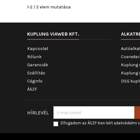
1-2 / 2 elem mutatása
KUPLUNG VIAWEB KFT.
ALKATR
Kapcsolat
Autóalka
Rólunk
Cseredar
Garanciák
Kuplung 
Szállítás
Kuplung 
Céginfo
DSG kupl
ÁSZF
HÍRLEVÉL
Elfogadom az ÁSZF-ben leírt adatvédelmi 