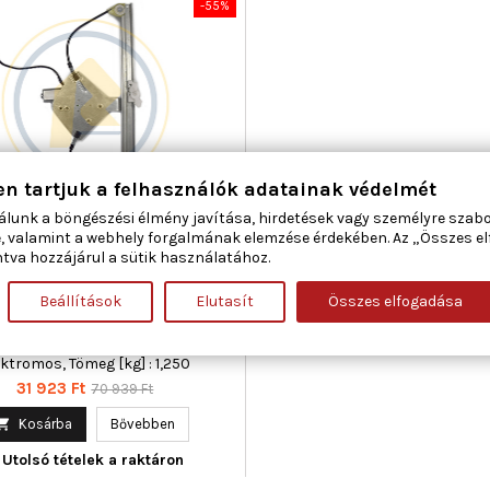
-55%
en tartjuk a felhasználók adatainak védelmét
álunk a böngészési élmény javítása, hirdetések vagy személyre szab
CAR 01.1354 ABLAKEMELŐ JOBB
, valamint a webhely forgalmának elemzése érdekében. Az „Összes e
ELSŐ FIAT
tva hozzájárul a sütik használatához.
Beállítások
Elutasít
Összes elfogadása
ma : 2, Beépítési oldal : jobb első,
gészítő cikk/kiegészítő info :
lanymotorral, Működési mód :
ektromos, Tömeg [kg] : 1,250
Ár
Normál
31 923 Ft
70 939 Ft
ár

Kosárba
Bővebben
Utolsó tételek a raktáron