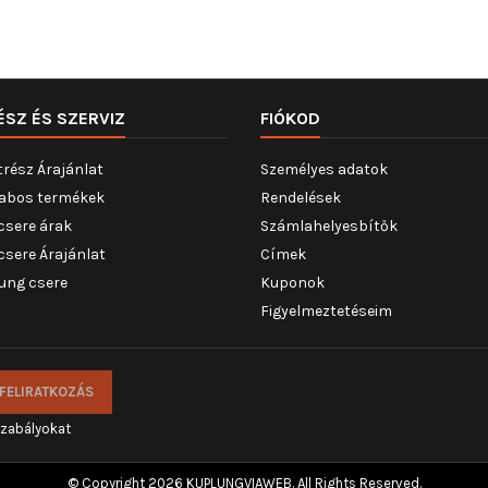
ÉSZ ÉS SZERVIZ
FIÓKOD
trész Árajánlat
Személyes adatok
abos termékek
Rendelések
csere árak
Számlahelyesbítők
csere Árajánlat
Címek
ung csere
Kuponok
Figyelmeztetéseim
szabályokat
© Copyright 2026 KUPLUNGVIAWEB. All Rights Reserved.