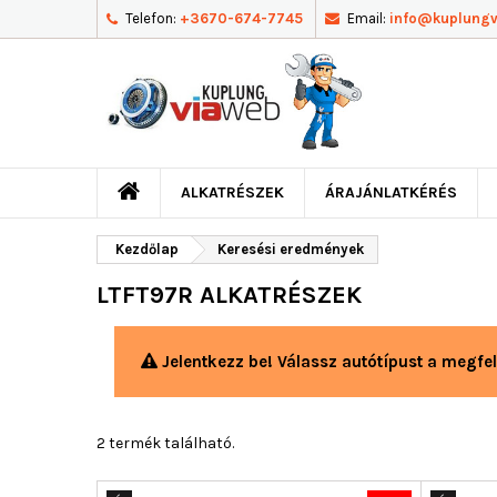
Telefon:
+3670-674-7745
Email:
info@kuplung
ALKATRÉSZEK
ÁRAJÁNLATKÉRÉS
Kezdőlap
Keresési eredmények
LTFT97R ALKATRÉSZEK
Jelentkezz be! Válassz autótípust a megfel
2 termék található.