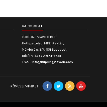
KAPCSOLAT
KUPLUNG VIAWEB KFT.
P+P ipartelep, MF21 Raktár,
Mélyfúró u. 3/A, 1151 Budapest
Telefon:
+3670-674-7745
Email:
info@kuplungviaweb.com
KÖVESS MINKET