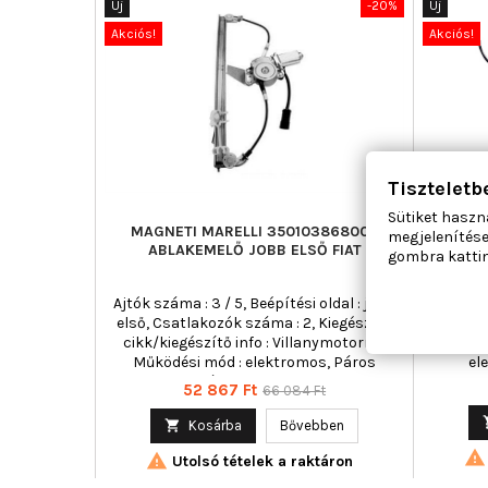
Új
-20%
Új
Akciós!
Akciós!
Tiszteletb
Sütiket haszn
MAGNETI MARELLI 350103868000
AC ROL
megjelenítése
ABLAKEMELŐ JOBB ELSŐ FIAT
gombra kattin
Ajtók száma : 3 / 5, Beépítési oldal : jobb
Ajtók szá
első, Csatlakozók száma : 2, Kiegészítő
Kie
cikk/kiegészítő info : Villanymotorral,
Vil
Működési mód : elektromos, Páros
el
cikkszám : 350103867000
Ár
Normál
52 867 Ft
66 084 Ft
ár

Kosárba
Bővebben


Utolsó tételek a raktáron