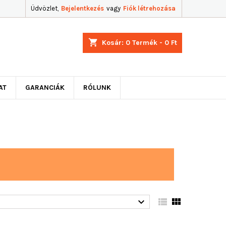
Üdvözlet,
Bejelentkezés
vagy
Fiók létrehozása
shopping_cart
Kosár:
0
Termék - 0 Ft
AT
GARANCIÁK
RÓLUNK


