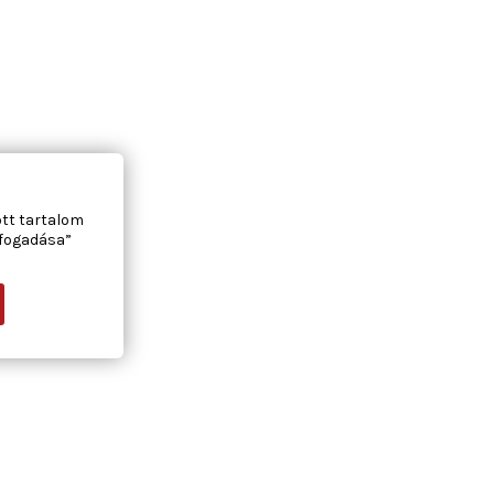
ott tartalom
lfogadása”