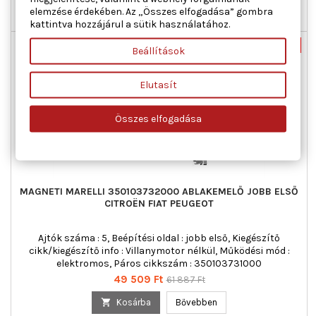
elemzése érdekében. Az „Összes elfogadása” gombra

Raktáron
kattintva hozzájárul a sütik használatához.
Nincs-készleten
-20%
Beállítások
Új
Akciós!
Elutasít
Összes elfogadása
MAGNETI MARELLI 350103732000 ABLAKEMELŐ JOBB ELSŐ
CITROËN FIAT PEUGEOT
Ajtók száma : 5, Beépítési oldal : jobb első, Kiegészítő
cikk/kiegészítő info : Villanymotor nélkül, Működési mód :
elektromos, Páros cikkszám : 350103731000
Ár
Normál
49 509 Ft
61 887 Ft
ár

Kosárba
Bővebben