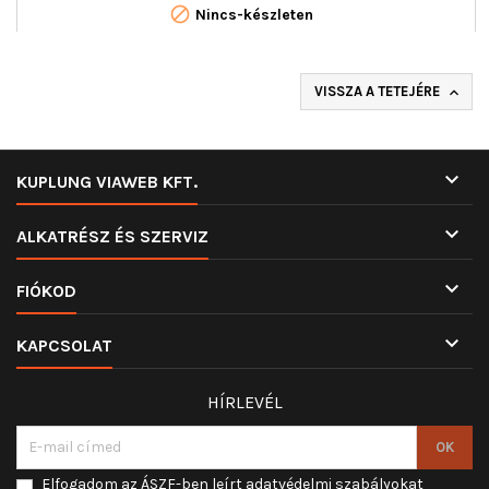

Nincs-készleten
VISSZA A TETEJÉRE


KUPLUNG VIAWEB KFT.

ALKATRÉSZ ÉS SZERVIZ

FIÓKOD

KAPCSOLAT
HÍRLEVÉL
Elfogadom az ÁSZF-ben leírt adatvédelmi szabályokat